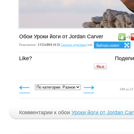
Обои Уроки йоги от Jordan Carver
+5
Разрешение:
1152х864 (4:3)
Скачать оригинал
или
Выбрать размер
Ваше разрешение:
Не опр
Like?
Подели
4:3
1024x768
1152x864
348 из 51
Комментарии к обои
Уроки йоги от Jordan Car