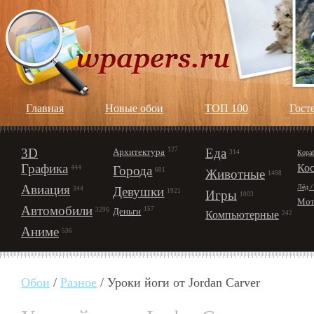
Главная
Новые обои
ТОП 100
Гост
3D
127
Еда
Архитектура
Кора
314
Графика
Ко
Города
444
601
Животные
1488
Авиация
Лёд /
Девушки
344
1921
Игры
1003
Мот
Автомобили
157
Деньги
3296
Компьютерные
242
Аниме
536
Обои
/
Разное
/ Уроки йоги от Jordan Carver