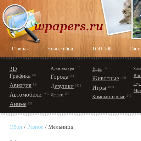
Главная
Новые обои
ТОП 100
Гост
3D
127
Еда
Архитектура
Кора
314
Графика
Ко
Города
444
601
Животные
1488
Авиация
Лёд /
Девушки
344
1921
Игры
1003
Мот
Автомобили
157
Деньги
3296
Компьютерные
242
Аниме
536
Обои
/
Разное
/ Мельница