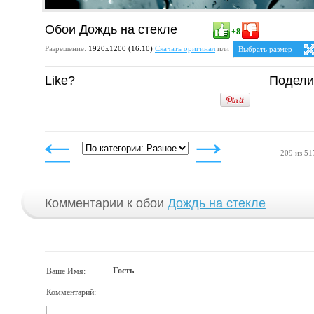
Обои Дождь на стекле
+8
Разрешение:
1920х1200 (16:10)
Скачать оригинал
или
Выбрать размер
Ваше разрешение:
Не 
Like?
Подели
5:4
2
1280x1024
1600x1280
1920x1536
4:3
1024x768
1152x864
1280x960
1400x1050
209 из 51
1600x1200
1920x1440
Комментарии к обои
Дождь на стекле
Гость
Ваше Имя:
Комментарий: