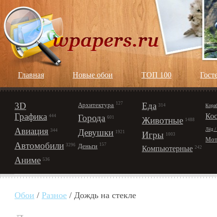
Главная
Новые обои
ТОП 100
Гост
3D
127
Еда
Архитектура
Кора
314
Графика
Ко
Города
444
601
Животные
1488
Авиация
Лёд /
Девушки
344
1921
Игры
1003
Мот
Автомобили
157
Деньги
3296
Компьютерные
242
Аниме
536
Обои
/
Разное
/ Дождь на стекле