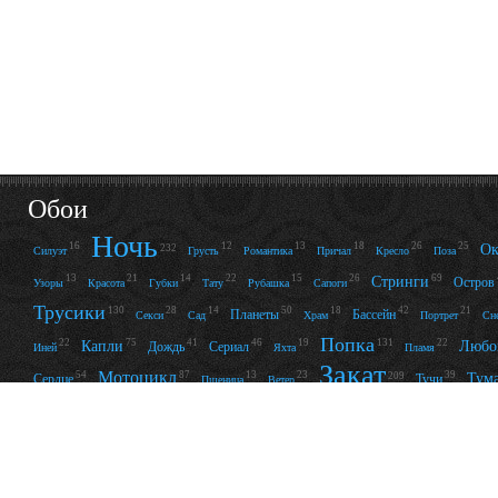
Обои
Ночь
16
12
13
18
26
25
Ок
232
Силуэт
Грусть
Романтика
Причал
Кресло
Поза
13
21
14
22
15
26
69
Стринги
Остров
Узоры
Красота
Губки
Тату
Рубашка
Сапоги
Трусики
130
28
14
50
18
42
21
Планеты
Бассейн
Секси
Сад
Храм
Портрет
Сн
Попка
22
75
41
46
19
131
22
Капли
Любо
Дождь
Сериал
Иней
Яхта
Пламя
Закат
Мотоцикл
54
87
13
23
39
Тум
209
Сердце
Тучи
Пшеница
Ветер
13
Мрак