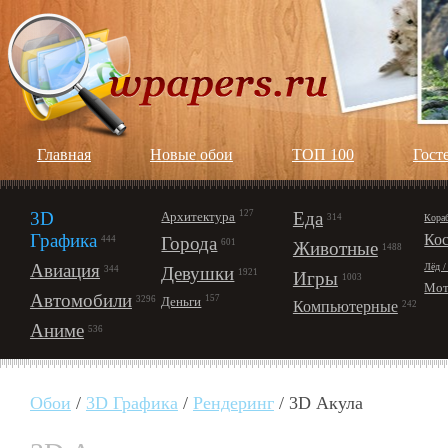
Главная
Новые обои
ТОП 100
Гост
3D
127
Еда
Архитектура
Кора
314
Графика
Ко
Города
444
601
Животные
1488
Авиация
Лёд /
Девушки
344
1921
Игры
1003
Мот
Автомобили
157
Деньги
3296
Компьютерные
242
Аниме
536
Обои
/
3D Графика
/
Рендеринг
/ 3D Акула