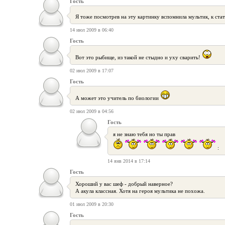
Гость
Я тоже посмотрев на эту картинку вспомнила мультик, к ста
14 июл 2009 в 06:40
Гость
Вот это рыбище, из такой не стыдно и уху сварить!
02 июл 2009 в 17:07
Гость
А может это учитель по биологии
02 июл 2009 в 04:56
Гость
я не знаю тебя но ты прав
:
14 янв 2014 в 17:14
Гость
Хороший у вас шеф - добрый наверное?
А акула классная. Хотя на героя мультика не похожа.
01 июл 2009 в 20:30
Гость