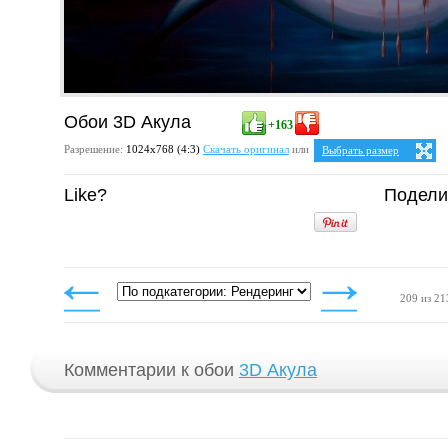
Обои 3D Акула
+163
Разрешение:
1024х768 (4:3)
Скачать оригинал
или
Выбрать размер
Ваше разрешение:
Не опр
Like?
Подели
4:3
1024x768
209 из 21
Комментарии к обои
3D Акула