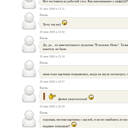
Вот поставила на рабочий стол. Как напоминание о шефе))))
01 июл 2009 в 13:21
Гость
Хочу так же)
30 июн 2009 в 23:59
Гость
Да, да... из замечательного мультика "В поисках Немо". Тол
кажется, не было.
30 июн 2009 в 23:34
Гость
меня тоже картинка понравилась, когда на акулу посмотрел,
30 июн 2009 в 18:57
Гость
фильм ужасоооооов!
29 июн 2009 в 20:39
Гость
хорошая, веселая картинка с акулой, если не ошибаюсь из м
недавно покушала!!