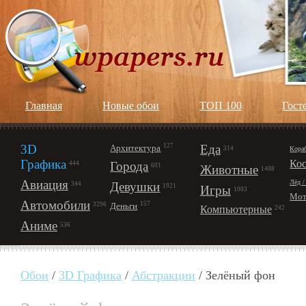
Главная
Новые обои
ТОП 100
Гост
3D
127
Еда
Архитектура
Кора
314
Графика
Ко
Города
444
601
Животные
1488
Авиация
Лёд /
Девушки
344
1921
Игры
1003
Мот
Автомобили
157
Деньги
3296
Компьютерные
242
Аниме
536
Обои
/
3D Графика
/
Абстракции
/ Зелёный фон