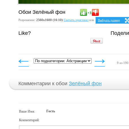
Обои Зелёный фон
+3
Разрешение:
2560х1600 (16:10)
Скачать оригинал
или
Выбрать размер
Ваше разрешение:
Не 
Like?
Подели
5:4
2
1280x1024
1600x1280
1920x1536
2048x1638
2560x2048
4:3
1024x768
1152x864
9 из 190
1280x960
1400x1050
1600x1200
1920x1440
2048x1536
2560x1920
Комментарии к обои
Зелёный фон
Гость
Ваше Имя:
Комментарий: