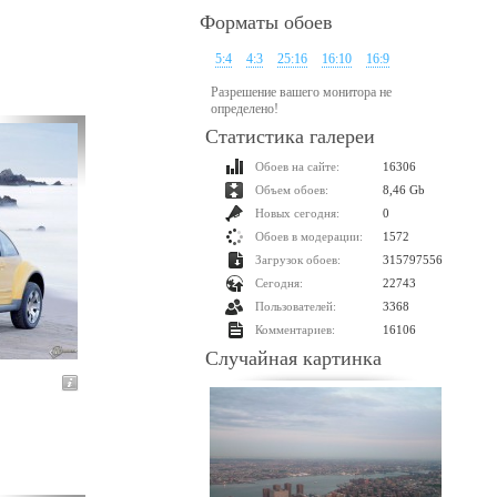
Форматы обоев
5:4
4:3
25:16
16:10
16:9
Разрешение вашего монитора не
определено!
Статистика галереи
Обоев на сайте:
16306
Объем обоев:
8,46 Gb
Новых сегодня:
0
Обоев в модерации:
1572
Загрузок обоев:
315797556
Сегодня:
22743
Пользователей:
3368
Комментариев:
16106
Случайная картинка