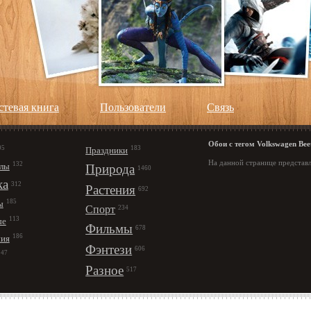
стевая книга
Пользователи
Cвязь
Обои с тегом Volkswagen Bee
95
183
Праздники
На данной странице представл
132
лы
Природа
1460
ка
312
Растения
692
185
ы
Спорт
234
113
ые
Фильмы
678
186
ния
Фэнтези
606
147
Разное
517