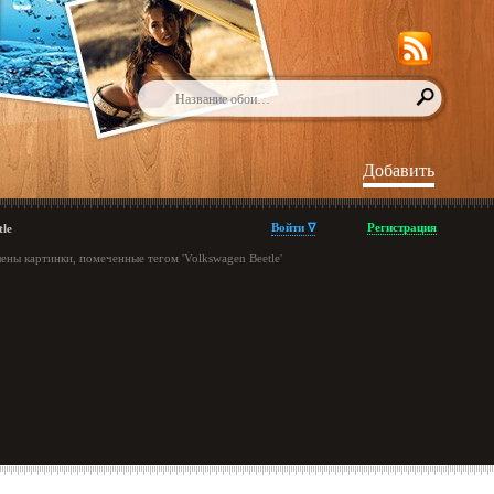
Добавить
Войти ∇
Регистрация
tle
ены картинки, помеченные тегом 'Volkswagen Beetle'