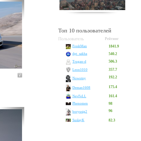
Топ 10 пользователей
Пользователь
Рейтинг
1841.9
FreshMan
540.2
dpt_sakha
506.3
Trugan-d
357.7
Leon1010
192.2
Nowotny
175.4
Deman1608
161.4
NevFeLL
Phenomen
98
96
boryusig2
SuslayK
82.3