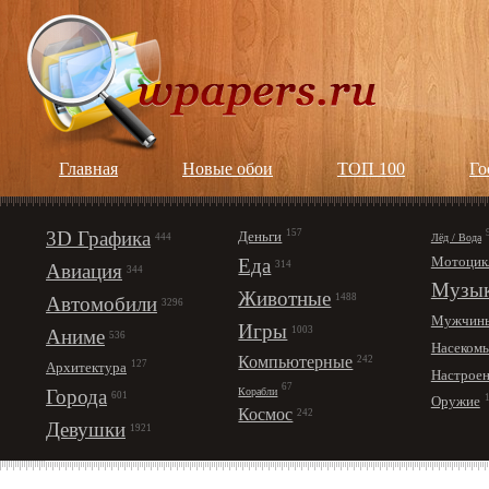
Главная
Новые обои
ТОП 100
Го
3D Графика
157
Деньги
Лёд / Вода
444
Мотоцик
Еда
314
Авиация
344
Музы
Животные
1488
Автомобили
3296
Мужчин
Игры
1003
Аниме
536
Насеком
Компьютерные
242
127
Архитектура
Настрое
67
Корабли
Города
601
Оружие
Космос
242
Девушки
1921