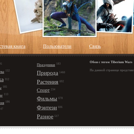
стевая книга
Пользователи
Cвязь
Обои с тегом Tiberium Wars
95
183
Праздники
На данной странице представл
132
лы
Природа
1460
ка
312
Растения
692
185
ы
Спорт
234
113
ые
Фильмы
678
186
ния
Фэнтези
606
147
Разное
517