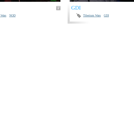
GDI
 Wars
NOD
Tiberium Wars
GDI