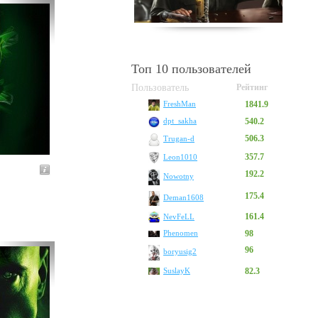
Топ 10 пользователей
Пользователь
Рейтинг
1841.9
FreshMan
540.2
dpt_sakha
506.3
Trugan-d
357.7
Leon1010
192.2
Nowotny
175.4
Deman1608
161.4
NevFeLL
Phenomen
98
96
boryusig2
SuslayK
82.3