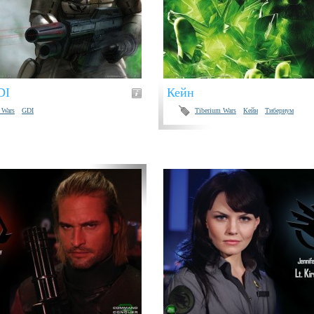
DI
Кейн
 Wars
GDI
Tiberium Wars
Кейн
Тибериум