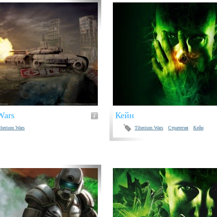
Wars
Кейн
iberium Wars
Tiberium Wars
Стратегия
Кейн