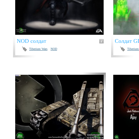
NOD солдат
Cолдат G
Tiberium Wars
NOD
Tiberium