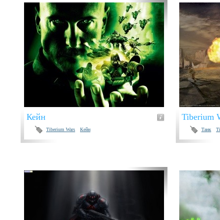
Кейн
Tiberium 
Tiberium Wars
Кейн
Танк
T