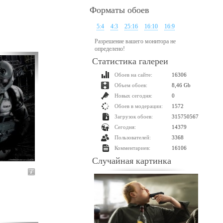
Форматы обоев
5:4
4:3
25:16
16:10
16:9
Разрешение вашего монитора не
определено!
Статистика галереи
Обоев на сайте:
16306
Объем обоев:
8,46 Gb
Новых сегодня:
0
Обоев в модерации:
1572
Загрузок обоев:
315750567
Сегодня:
14379
Пользователей:
3368
Комментариев:
16106
Случайная картинка