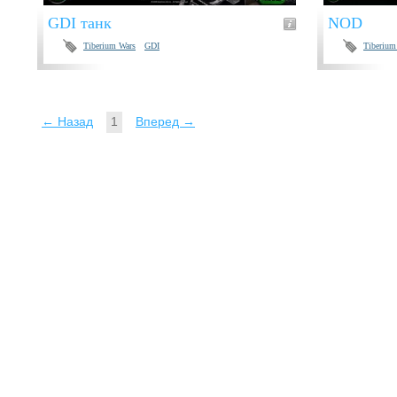
GDI танк
NOD
Tiberium Wars
GDI
Tiberium
← Назад
1
Вперед →