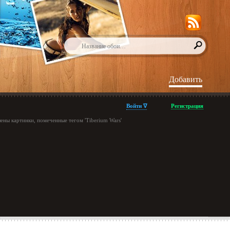
Добавить
Войти ∇
Регистрация
ены картинки, помеченные тегом 'Tiberium Wars'