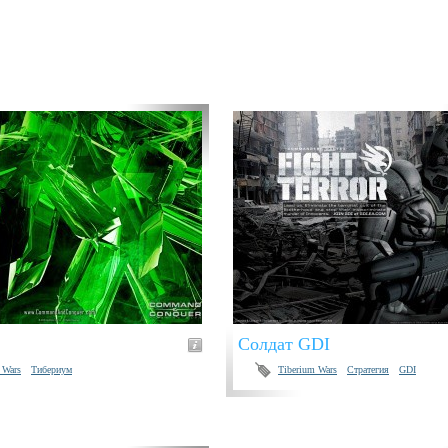
Cолдат GDI
 Wars
Тибериум
Tiberium Wars
Стратегия
GDI