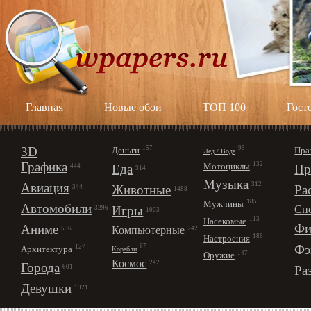
Главная
Новые обои
ТОП 100
Гост
3D
157
95
Деньги
Пра
Лёд / Вода
Графика
132
Мотоциклы
Еда
Пр
444
314
Музыка
312
Авиация
Животные
Ра
344
1488
185
Мужчины
Автомобили
Игры
Сп
3296
1003
113
Насекомые
Фи
Аниме
Компьютерные
242
536
186
Настроения
67
Фэ
127
Архитектура
Корабли
147
Оружие
Космос
242
Города
Ра
601
Девушки
1921