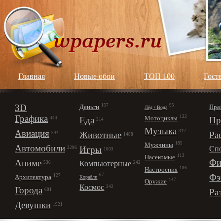
Главная
Новые обои
ТОП 100
Гост
3D
157
95
Деньги
Пра
Лёд / Вода
Графика
132
Мотоциклы
Еда
Пр
444
314
Музыка
312
Авиация
Животные
Ра
344
1488
185
Мужчины
Автомобили
Игры
Сп
3296
1003
113
Насекомые
Фи
Аниме
Компьютерные
242
536
186
Настроения
67
Фэ
127
Архитектура
Корабли
147
Оружие
Космос
242
Города
Ра
601
Девушки
1921