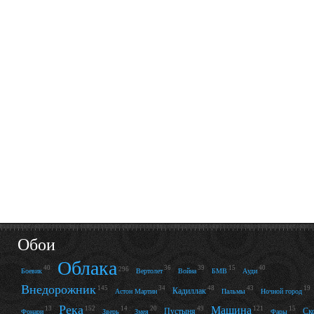
Обои
Облака
40
36
39
15
40
296
Боевик
Вертолет
Война
БМВ
Ауди
Внедорожник
145
34
48
43
19
Кадиллак
Астон Мартин
Пальмы
Ночной город
Река
Машина
13
152
14
20
49
121
15
Пустыня
Ск
Фонари
Зверь
Змея
Фары