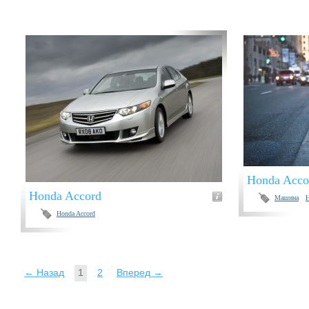
Honda Acco
Honda Accord
Машина
H
Honda Accord
← Назад
1
2
Вперед →