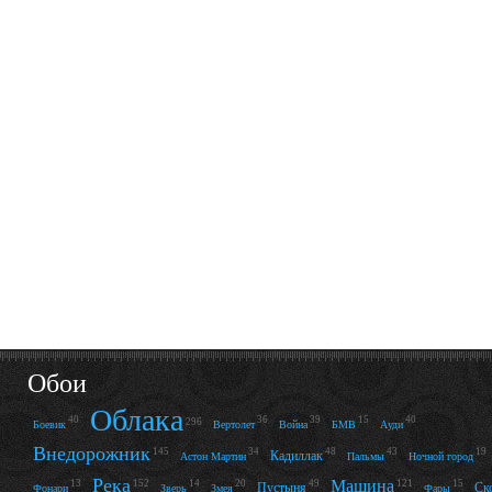
Обои
Облака
40
36
39
15
40
296
Боевик
Вертолет
Война
БМВ
Ауди
Внедорожник
145
34
48
43
19
Кадиллак
Астон Мартин
Пальмы
Ночной город
Река
Машина
13
152
14
20
49
121
15
Пустыня
Ск
Фонари
Зверь
Змея
Фары