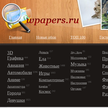
Главная
Новые обои
ТОП 100
Гост
3D
157
95
Деньги
Пра
Лёд / Вода
Графика
132
Мотоциклы
Еда
Пр
444
314
Музыка
312
Авиация
Животные
Ра
344
1488
185
Мужчины
Автомобили
Игры
Сп
3296
1003
113
Насекомые
Фи
Аниме
Компьютерные
242
536
186
Настроения
67
Фэ
127
Архитектура
Корабли
147
Оружие
Космос
242
Города
Ра
601
Девушки
1921