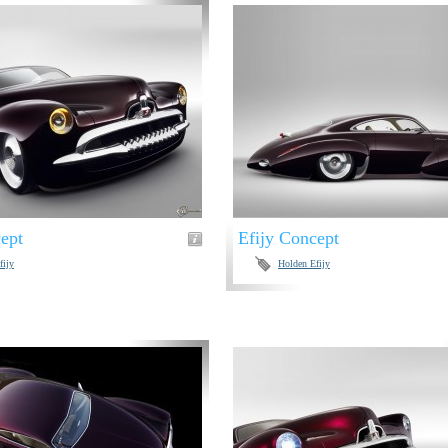
ept
Efijy Concept
fijy
Holden Efijy