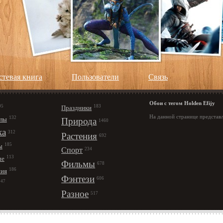
стевая книга
Пользователи
Cвязь
Обои с тегом Holden Efijy
95
183
Праздники
На данной странице представл
132
лы
Природа
1460
ка
312
Растения
692
185
ы
Спорт
234
113
ые
Фильмы
678
186
ния
Фэнтези
606
147
Разное
517