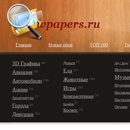
Главная
Новые обои
ТОП 100
Го
3D Графика
157
Деньги
Лёд / Вода
444
Мотоцик
Еда
314
Авиация
344
Музы
Животные
1488
Автомобили
3296
Мужчин
Игры
1003
Аниме
536
Насеком
Компьютерные
242
127
Архитектура
Настрое
67
Корабли
Города
601
Оружие
Космос
242
Девушки
1921