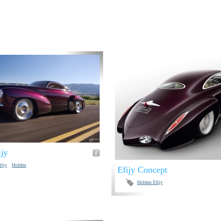
ijy
fijy
Holden
Efijy Concept
Holden Efijy