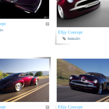
ept
fijy
Efijy Concept
Holden Efijy
ept
Efijy Concept