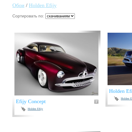
Обои
/
Holden Efijy
Сортировать по:
Holden Ef
Holden E
Efijy Concept
Holden Efijy