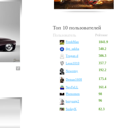
Топ 10 пользователей
Пользователь
Рейтинг
1841.9
FreshMan
540.2
dpt_sakha
506.3
Trugan-d
357.7
Leon1010
192.2
Nowotny
175.4
Deman1608
161.4
NevFeLL
Phenomen
98
96
boryusig2
SuslayK
82.3