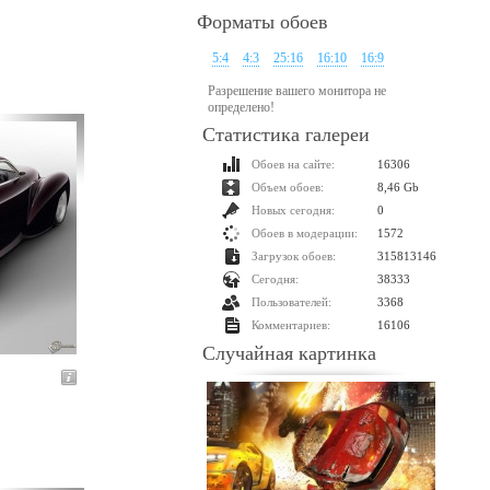
Форматы обоев
5:4
4:3
25:16
16:10
16:9
Разрешение вашего монитора не
определено!
Статистика галереи
Обоев на сайте:
16306
Объем обоев:
8,46 Gb
Новых сегодня:
0
Обоев в модерации:
1572
Загрузок обоев:
315813146
Сегодня:
38333
Пользователей:
3368
Комментариев:
16106
Случайная картинка