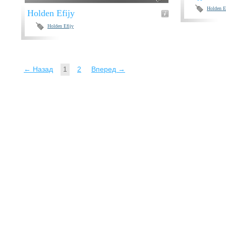
Holden E
Holden Efijy
Holden Efijy
← Назад
1
2
Вперед →