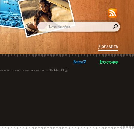
Добавить
Войти ∇
Регистрация
ены картинки, помеченные тегом 'Holden Efijy'