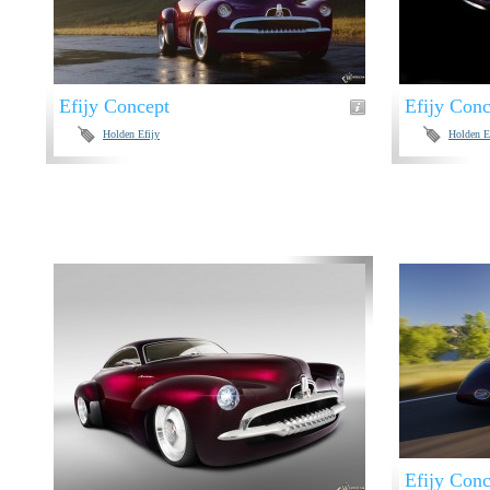
Efijy Concept
Efijy Conc
Holden Efijy
Holden E
Efijy Conc