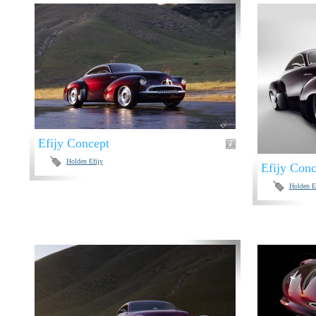
Efijy Concept
Holden Efijy
Efijy Conc
Holden E