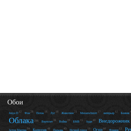
Обои
12
28
16
18
21
17
12
Jenya D
Фон
Поток
Луг
Животное
Messerschmitt
интерьер
Боевик
Облака
Внедорожник
36
39
15
40
296
Вертолет
Война
БМВ
Ауди
Ре
34
48
43
19
80
13
Огни
Кадиллак
Астон Мартин
Пальмы
Ночной город
Фонари