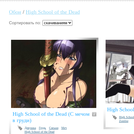
Обои
/
High School of the Dead
Сортировать по:
High School
High School of the Dead (С мечом
High School
в груди)
Zombie
Девушка
Грудь
Сиськи
Меч
High School of the Dead