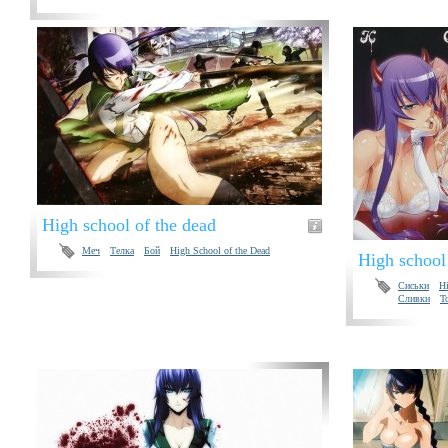
High school of the dead
Меч
Телка
Бой
High School of the Dead
High school
Сиськи
Hi
Сливки
Т