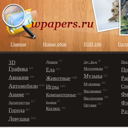
Главная
Новые обои
ТОП 100
Гост
3D
157
95
Деньги
Пра
Лёд / Вода
Графика
132
Мотоциклы
Еда
Пр
444
314
Музыка
312
Авиация
Животные
Ра
344
1488
185
Мужчины
Автомобили
Игры
Сп
3296
1003
113
Насекомые
Фи
Аниме
Компьютерные
242
536
186
Настроения
67
Фэ
127
Архитектура
Корабли
147
Оружие
Космос
242
Города
Ра
601
Девушки
1921