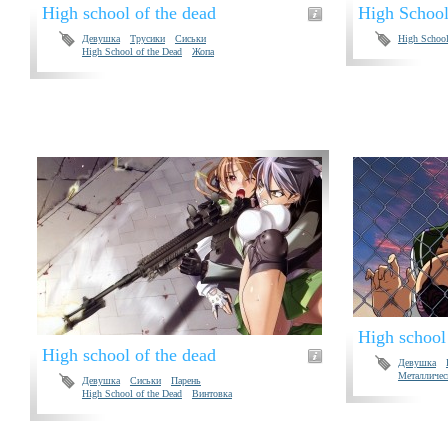
High school of the dead
High School
Девушка
Трусики
Сиськи
High School
High School of the Dead
Жопа
High school
High school of the dead
Девушка
Металличес
Девушка
Сиськи
Парень
High School of the Dead
Винтовка