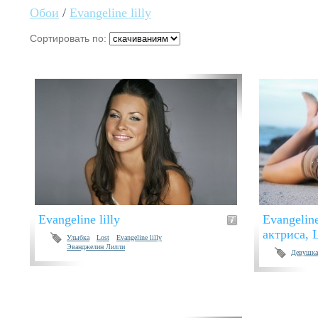
Обои
/
Evangeline lilly
Сортировать по:
Evangeline lilly
Evangeline
актриса, 
Улыбка
Lost
Evangeline lilly
Эванджелин Лилли
Девушка