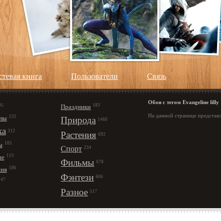
стевая книга
Пользователи
Cвязь
Обои с тегом Evangeline lilly
95
183
Праздники
На данной странице представле
132
лы
Природа
1460
ка
312
Растения
692
185
ы
Спорт
234
113
ые
Фильмы
678
186
ния
Фэнтези
606
147
Разное
517