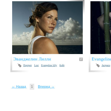
Эванджелин Лилли
Evangeline
Портрет
Lost
Evangeline lilly
Кейт
Актриса
← Назад
1
Вперед →