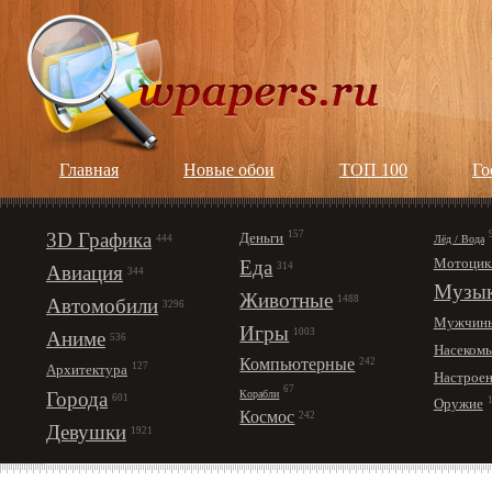
Главная
Новые обои
ТОП 100
Го
3D Графика
157
Деньги
Лёд / Вода
444
Мотоцик
Еда
314
Авиация
344
Музы
Животные
1488
Автомобили
3296
Мужчин
Игры
1003
Аниме
536
Насеком
Компьютерные
242
127
Архитектура
Настрое
67
Корабли
Города
601
Оружие
Космос
242
Девушки
1921