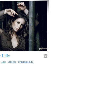
 Lilly
Lost
Заросли
Evangeline lilly