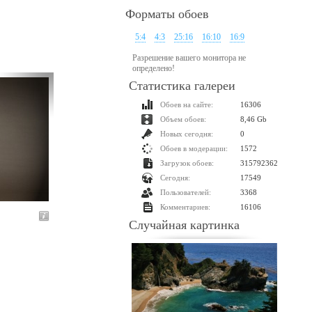
Форматы обоев
5:4
4:3
25:16
16:10
16:9
Разрешение вашего монитора не
определено!
Статистика галереи
Обоев на сайте:
16306
Объем обоев:
8,46 Gb
Новых сегодня:
0
Обоев в модерации:
1572
Загрузок обоев:
315792362
Сегодня:
17549
Пользователей:
3368
Комментариев:
16106
Случайная картинка