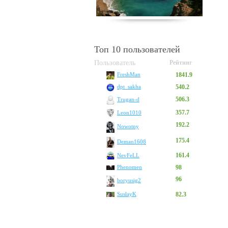
Топ 10 пользователей
Пользователь
Рейтинг
1841.9
FreshMan
540.2
dpt_sakha
506.3
Trugan-d
357.7
Leon1010
192.2
Nowotny
175.4
Deman1608
161.4
NevFeLL
Phenomen
98
96
boryusig2
SuslayK
82.3