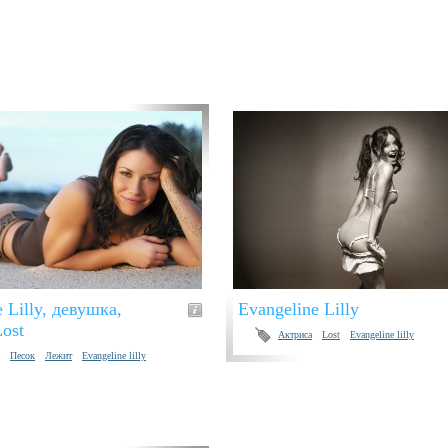
 Lilly, девушка,
Evangeline Lilly
Lost
Актриса
Lost
Evangeline lilly
Песок
Лежит
Evangeline lilly