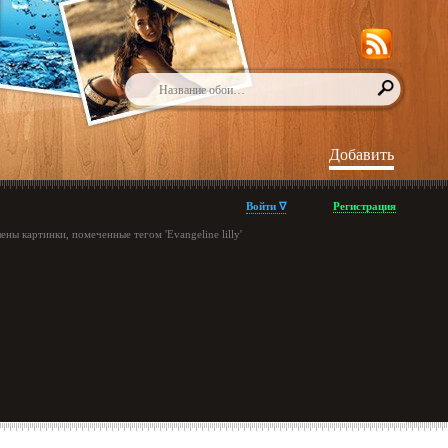
Добавить
Войти ∇
Регистрация
ны картинки, помеченные тегом 'Evangeline lilly'