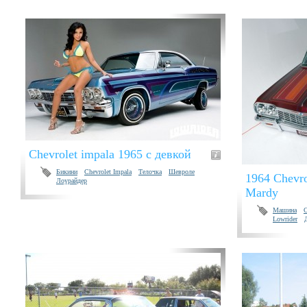
Chevrolet impala 1965 с девкой
Бикини
Chevrolet Impala
Телочка
Шевроле
1964 Chevro
Лоурайдер
Mardy
Машина
C
Lowrider