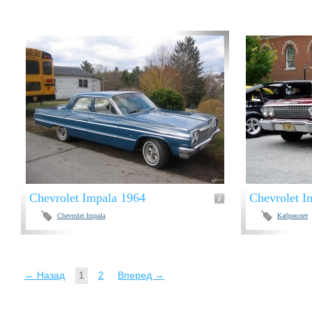
Chevrolet Impala 1964
Chevrolet I
Chevrolet Impala
Кабриолет
← Назад
1
2
Вперед →