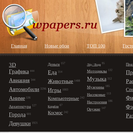
Главная
Новые обои
ТОП 100
Гост
3D
157
95
Деньги
Пра
Лёд / Вода
Графика
132
Мотоциклы
Еда
Пр
444
314
Музыка
312
Авиация
Животные
Ра
344
1488
185
Мужчины
Автомобили
Игры
Сп
3296
1003
113
Насекомые
Фи
Аниме
Компьютерные
242
536
186
Настроения
67
Фэ
127
Архитектура
Корабли
147
Оружие
Космос
242
Города
Ра
601
Девушки
1921