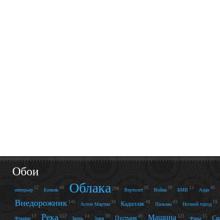
Обои
Облака
12
40
36
39
15
40
296
интерьер
Боевик
Вертолет
Война
БМВ
Ауди
Внедорожник
145
34
48
43
19
Кадиллак
Астон Мартин
Пальмы
Ночной город
Река
Машина
13
152
14
20
49
121
15
Пустыня
Ск
Фонари
Зверь
Змея
Фары