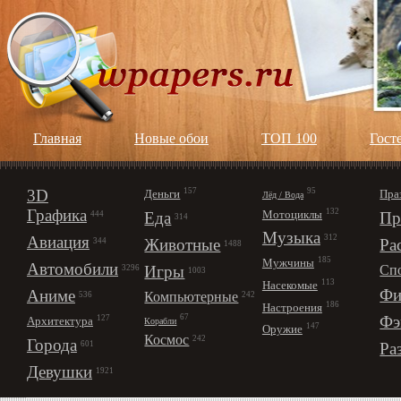
Главная
Новые обои
ТОП 100
Гост
3D
157
95
Деньги
Пра
Лёд / Вода
Графика
132
Мотоциклы
Еда
Пр
444
314
Музыка
312
Авиация
Животные
Ра
344
1488
185
Мужчины
Автомобили
Игры
Сп
3296
1003
113
Насекомые
Фи
Аниме
Компьютерные
242
536
186
Настроения
67
Фэ
127
Архитектура
Корабли
147
Оружие
Космос
242
Города
Ра
601
Девушки
1921