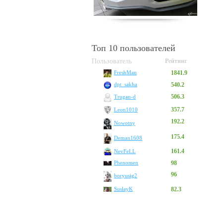
Топ 10 пользователей
Пользователь
Рейтинг
1841.9
FreshMan
540.2
dpt_sakha
506.3
Trugan-d
357.7
Leon1010
192.2
Nowotny
175.4
Deman1608
161.4
NevFeLL
Phenomen
98
96
boryusig2
SuslayK
82.3