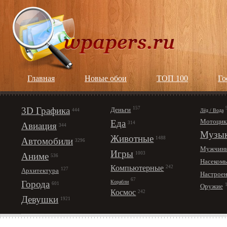
Главная
Новые обои
ТОП 100
Го
3D Графика
157
Деньги
Лёд / Вода
444
Мотоцик
Еда
314
Авиация
344
Музы
Животные
1488
Автомобили
3296
Мужчин
Игры
1003
Аниме
536
Насеком
Компьютерные
242
127
Архитектура
Настрое
67
Корабли
Города
601
Оружие
Космос
242
Девушки
1921