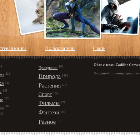
стевая книга
Пользователи
Cвязь
Обои с тегом Cadillac Conver
95
183
Праздники
На данной странице представле
132
лы
Природа
1460
ка
312
Растения
692
185
ы
Спорт
234
113
ые
Фильмы
678
186
ния
Фэнтези
606
147
Разное
517