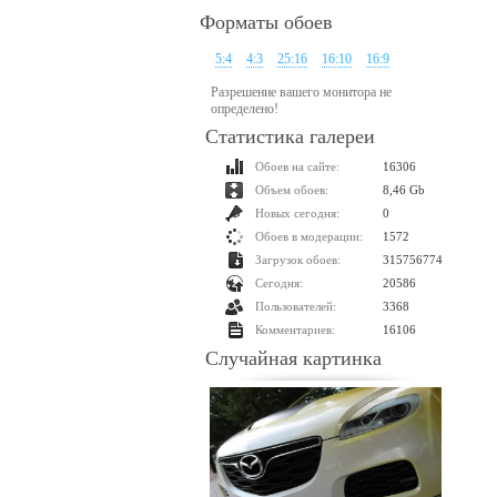
Форматы обоев
5:4
4:3
25:16
16:10
16:9
Разрешение вашего монитора не
определено!
Статистика галереи
Обоев на сайте:
16306
Объем обоев:
8,46 Gb
Новых сегодня:
0
Обоев в модерации:
1572
Загрузок обоев:
315756774
Сегодня:
20586
Пользователей:
3368
Комментариев:
16106
Случайная картинка