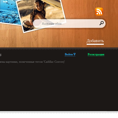
Добавить
Войти ∇
Регистрация
j
ны картинки, помеченные тегом 'Cadillac Converj'