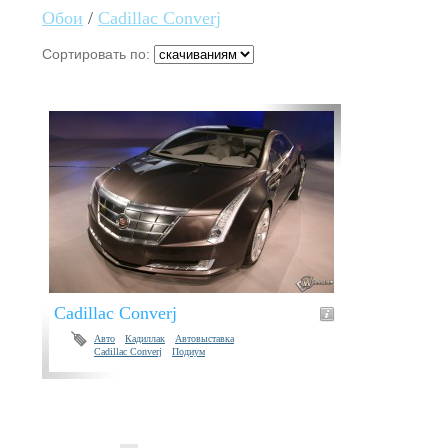
Обои
/
Cadillac Converj
Сортировать по:
Cadillac Converj
Авто
Кадиллак
Автовыставка
Cadillac Converj
Подиум