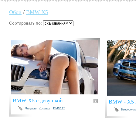
Обои
/
BMW X5
Сортировать по:
BMW X5 с девушкой
BMW - X5 
Девушка
Стринги
BMW X5
Внедорожн