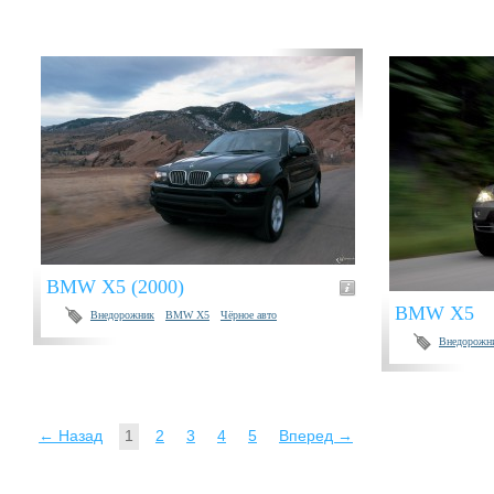
BMW X5 (2000)
BMW X5
Внедорожник
BMW X5
Чёрное авто
Внедорожн
← Назад
1
2
3
4
5
Вперед →