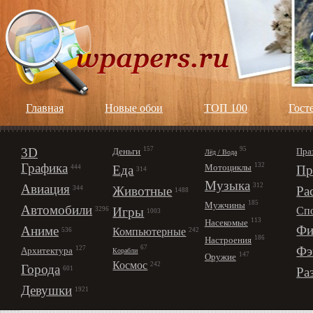
Главная
Новые обои
ТОП 100
Гост
3D
157
95
Деньги
Пра
Лёд / Вода
Графика
132
Мотоциклы
Еда
Пр
444
314
Музыка
312
Авиация
Животные
Ра
344
1488
185
Мужчины
Автомобили
Игры
Сп
3296
1003
113
Насекомые
Фи
Аниме
Компьютерные
242
536
186
Настроения
67
Фэ
127
Архитектура
Корабли
147
Оружие
Космос
242
Города
Ра
601
Девушки
1921