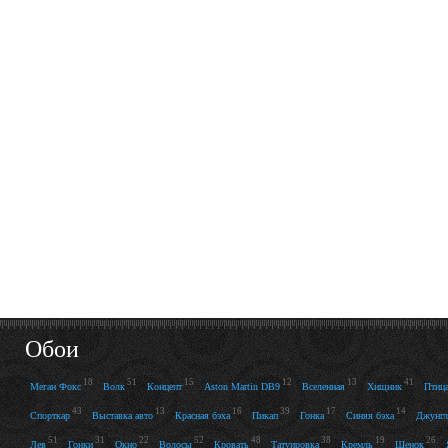
Обои
18
51
15
12
13
41
Меган Фокс
Волк
Концепт
Aston Martin DB9
Вселенная
Хищник
Птиц
43
13
16
39
17
14
Спорткар
Выставка авто
Красная бэха
Пикап
Гонка
Синяя бэха
Джунгл
51
31
22
52
48
38
19
26
Лев
Гонки
Окно
Волосы
Кровать
Татуировка
Кремль
Щенок