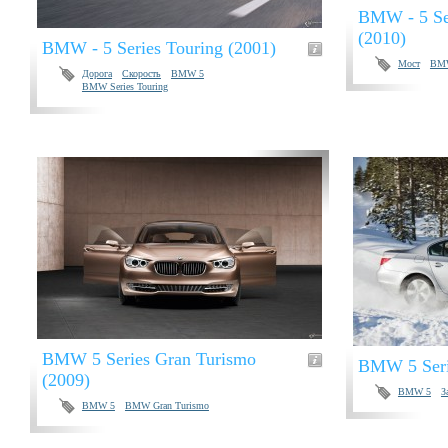
BMW - 5 Se
(2010)
BMW - 5 Series Touring (2001)
Мост
BM
Дорога
Скорость
BMW 5
BMW Series Touring
BMW 5 Series Gran Turismo
BMW 5 Seri
(2009)
BMW 5
З
BMW 5
BMW Gran Turismo