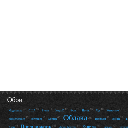
Обои
24
16
14
12
28
16
18
21
Мадагаскар
США
Бутон
Jenya D
Фон
Поток
Луг
Животное
Облака
17
12
40
36
39
296
Messerschmitt
интерьер
Боевик
Вертолет
Война
Внедорожник
40
145
34
48
43
Кадиллак
Ауди
Астон Мартин
Пальмы
Ночной