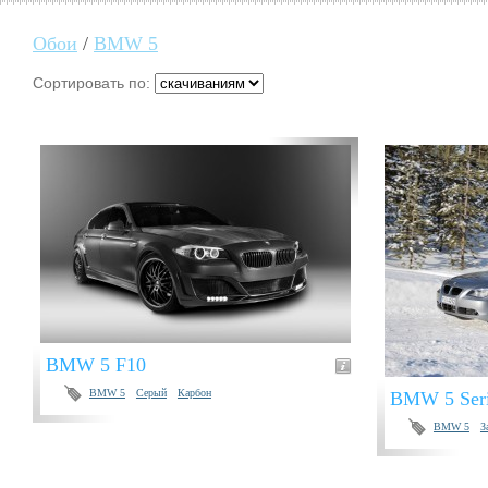
Обои
/
BMW 5
Сортировать по:
BMW 5 F10
BMW 5
Серый
Карбон
BMW 5 Seri
BMW 5
З