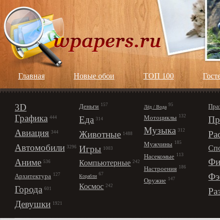
Главная
Новые обои
ТОП 100
Гост
3D
157
95
Деньги
Пра
Лёд / Вода
Графика
132
Мотоциклы
Еда
Пр
444
314
Музыка
312
Авиация
Животные
Ра
344
1488
185
Мужчины
Автомобили
Игры
Сп
3296
1003
113
Насекомые
Фи
Аниме
Компьютерные
242
536
186
Настроения
67
Фэ
127
Архитектура
Корабли
147
Оружие
Космос
242
Города
Ра
601
Девушки
1921