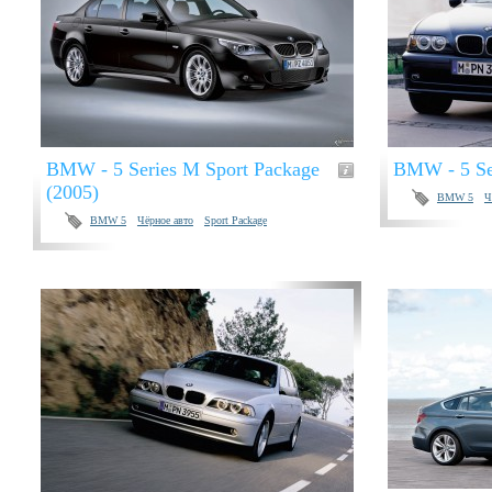
BMW - 5 Series M Sport Package
BMW - 5 Se
(2005)
BMW 5
Ч
BMW 5
Чёрное авто
Sport Package