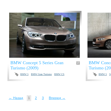
BMW Concept 5 Series Gran
BMW Concep
Turismo (2009)
Turismo (20
BMW 5
BMW Gran Turismo
BMW CS
BMW 5
S
← Назад
1
2
3
Вперед →