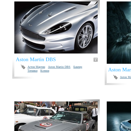
Aston Martin DBS
Астон Мартин
Aston Martin DBS
Бампер
Aston Mar
Титанки
Ксенон
Aston M