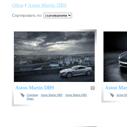
Обои
/
Aston Martin DBS
Сортировать по:
Aston Martin DB9
Aston Mar
Спорткар
Aston Martin DB9
Aston Martin DBS
Астон М
Прага