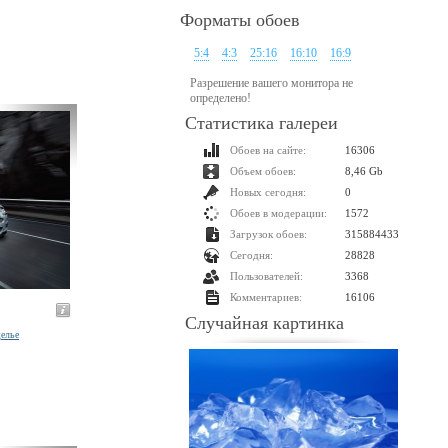
Форматы обоев
5:4
4:3
25:16
16:10
16:9
Разрешение вашего монитора не
определено!
Статистика галереи
Обоев на сайте:
16306
Объем обоев:
8,46 Gb
Новых сегодня:
0
Обоев в модерации:
1572
Загрузок обоев:
315884433
Сегодня:
28828
Пользователей:
3368
Комментариев:
16106
Случайная картинка
елье