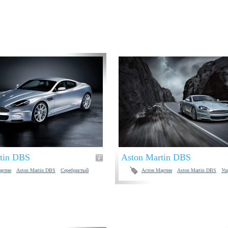
tin DBS
Aston Martin DBS
артин
Aston Martin DBS
Серебристый
Астон Мартин
Aston Martin DBS
Ущ