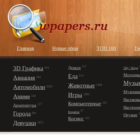
Главная
Новые обои
ТОП 100
Го
3D Графика
157
Деньги
Лёд / Вода
444
Мотоцик
Еда
314
Авиация
344
Музы
Животные
1488
Автомобили
3296
Мужчин
Игры
1003
Аниме
536
Насеком
Компьютерные
242
127
Архитектура
Настрое
67
Корабли
Города
601
Оружие
Космос
242
Девушки
1921