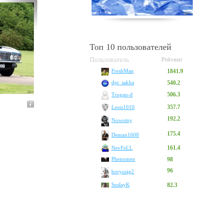
Топ 10 пользователей
Пользователь
Рейтинг
1841.9
FreshMan
540.2
dpt_sakha
506.3
Trugan-d
357.7
Leon1010
192.2
Nowotny
175.4
Deman1608
161.4
NevFeLL
Phenomen
98
96
boryusig2
SuslayK
82.3