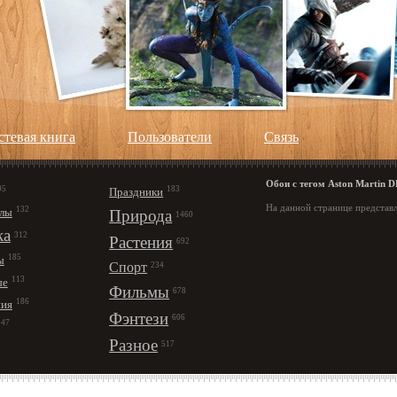
стевая книга
Пользователи
Cвязь
Обои с тегом Aston Martin D
95
183
Праздники
На данной странице представл
132
лы
Природа
1460
ка
312
Растения
692
185
ы
Спорт
234
113
ые
Фильмы
678
186
ния
Фэнтези
606
147
Разное
517