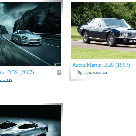
Aston Martin DBS (1967)
tin DBS (2007)
Aston Martin DBS
artin DBS