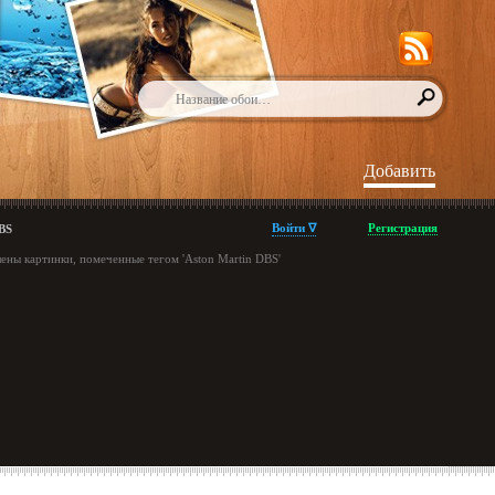
Добавить
Войти ∇
Регистрация
BS
ены картинки, помеченные тегом 'Aston Martin DBS'