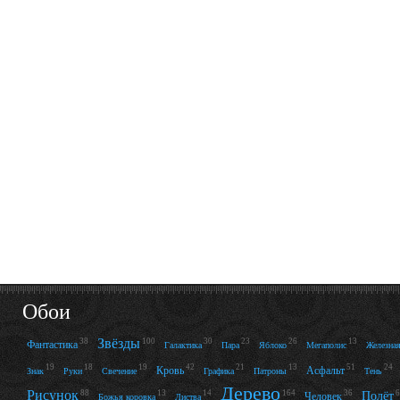
Обои
Звёзды
38
100
30
23
26
13
Фантастика
Галактика
Пара
Яблоко
Мегаполис
Железная
19
18
19
42
21
13
51
24
Кровь
Асфальт
Знак
Руки
Свечение
Графика
Патроны
Тень
Дерево
Рисунок
88
13
14
36
6
164
Полёт
Человек
Божья коровка
Листва