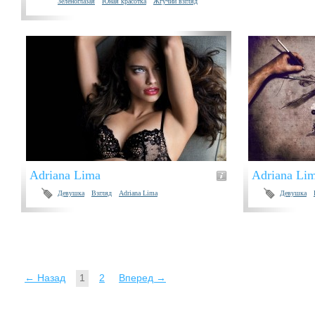
Зеленоглазая
Юная красотка
Жгучий взгляд
Adriana Lima
Adriana Li
Девушка
Взгляд
Adriana Lima
Девушка
← Назад
1
2
Вперед →