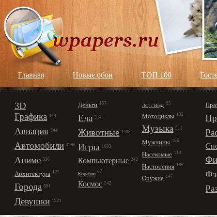
Главная
Новые обои
ТОП 100
Гост
3D
157
95
Деньги
Пра
Лёд / Вода
Графика
132
Мотоциклы
Еда
Пр
444
314
Музыка
312
Авиация
Животные
Ра
344
1488
185
Мужчины
Автомобили
Игры
Сп
3296
1003
113
Насекомые
Фи
Аниме
Компьютерные
242
536
186
Настроения
67
Фэ
127
Архитектура
Корабли
147
Оружие
Космос
242
Города
Ра
601
Девушки
1921