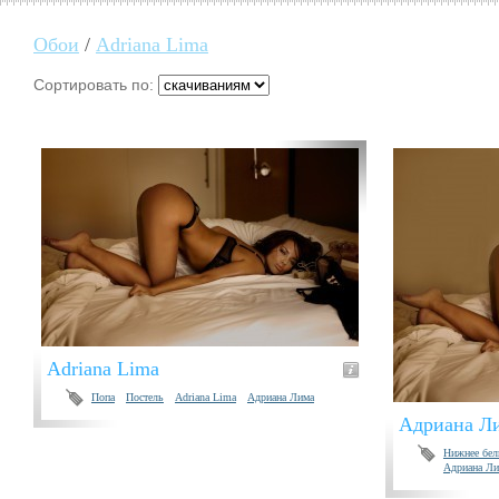
Обои
/
Adriana Lima
Сортировать по:
Adriana Lima
Попа
Постель
Adriana Lima
Адриана Лима
Адриана Л
Нижнее бел
Адриана Ли