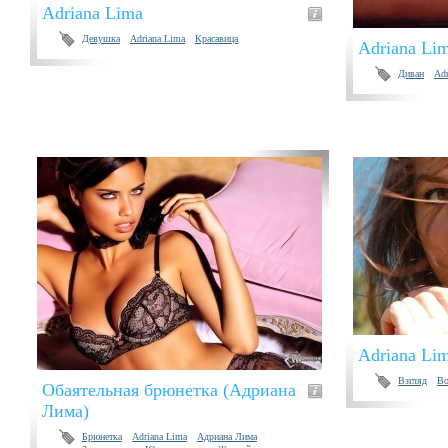
Adriana Lima
Девушка
Adriana Lima
Красавица
Adriana Li
Диван
Adr
Adriana Li
Взгляд
Во
Обаятельная брюнетка (Адриана
Лима)
Брюнетка
Adriana Lima
Адриана Лима