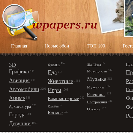
Главная
Новые обои
ТОП 100
Гост
3D
157
95
Деньги
Пра
Лёд / Вода
Графика
132
Мотоциклы
Еда
Пр
444
314
Музыка
312
Авиация
Животные
Ра
344
1488
185
Мужчины
Автомобили
Игры
Сп
3296
1003
113
Насекомые
Фи
Аниме
Компьютерные
242
536
186
Настроения
67
Фэ
127
Архитектура
Корабли
147
Оружие
Космос
242
Города
Ра
601
Девушки
1921