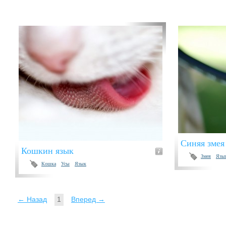
Синяя змея
Кошкин язык
Змея
Язы
Кошка
Усы
Язык
← Назад
1
Вперед →