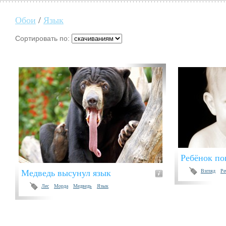
Обои
/
Язык
Сортировать по:
Ребёнок по
Медведь высунул язык
Взгляд
Ре
Лес
Морда
Медведь
Язык