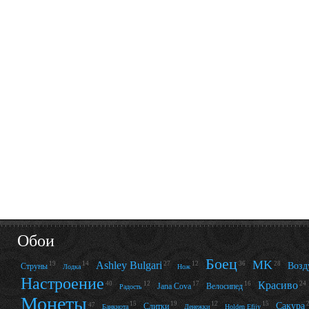
Обои
Боец
MK
Ashley Bulgari
19
14
27
12
28
36
Возд
Струны
Лодка
Нож
Настроение
Красиво
12
17
16
24
40
Jana Cova
Велосипед
Радость
Монеты
15
19
12
15
Сакура
Слитки
47
Банкнота
Денежки
Holden Efijy