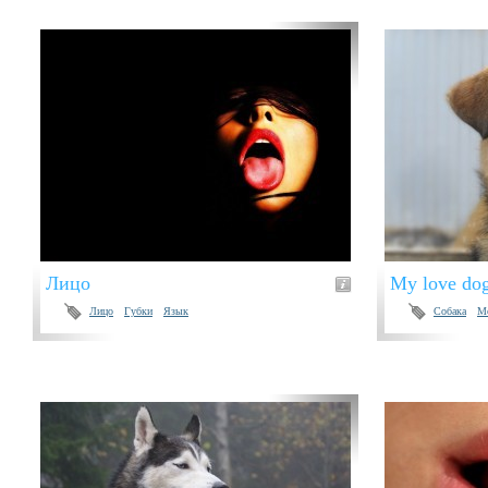
Лицо
My love do
Лицо
Губки
Язык
Собака
М