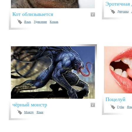
Эротичная 
Девушка
Кот облизывается
Язык
Удивление
Кошак
Поцелуй
чёрный монстр
Губы
Яз
Монстр
Язык