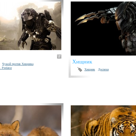
Хищник
Чужой против Хищника
. Predator
Хищник
Доспехи