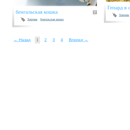
Гепард в 
бенгальская кошка
Хищник
Хищник
Бенгальская кошка
← Назад
1
2
3
4
Вперед →