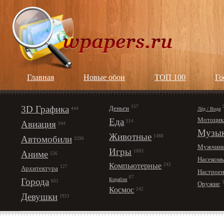
Главная
Новые обои
ТОП 100
Го
3D Графика
157
Деньги
Лёд / Вода
444
Мотоцик
Еда
314
Авиация
344
Музы
Животные
1488
Автомобили
3296
Мужчин
Игры
1003
Аниме
536
Насеком
Компьютерные
242
127
Архитектура
Настрое
67
Корабли
Города
601
Оружие
Космос
242
Девушки
1921