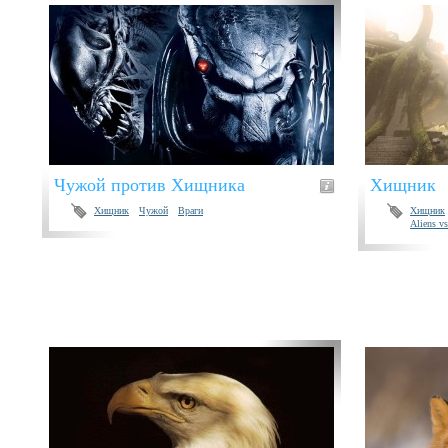
Чужой против Хищника
Хищник
Хищник
Чужой
Враги
Хищник
Aliens vs