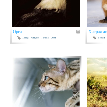
Орел
Хитрая л
Птица
Хищник
Голова
Орёл
Взгляд