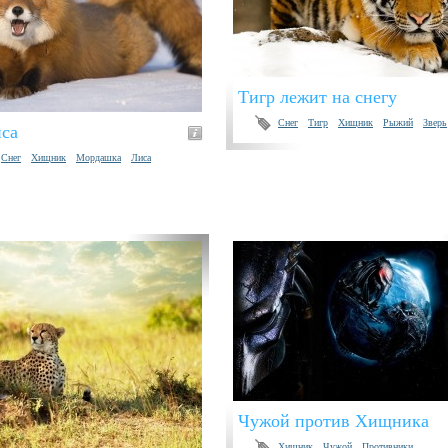
Тигр лежит на снегу
Снег
Тигр
Хищник
Рыжий
Зверь
иса
Снег
Хищник
Мордашка
Лиса
Чужой против Хищника
Хищник
Чужой
Противники