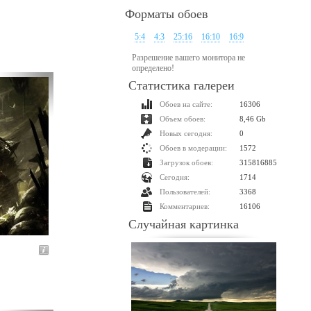
Форматы обоев
5:4
4:3
25:16
16:10
16:9
Разрешение вашего монитора не
определено!
Статистика галереи
Обоев на сайте:
16306
Объем обоев:
8,46 Gb
Новых сегодня:
0
Обоев в модерации:
1572
Загрузок обоев:
315816885
Сегодня:
1714
Пользователей:
3368
Комментариев:
16106
Случайная картинка