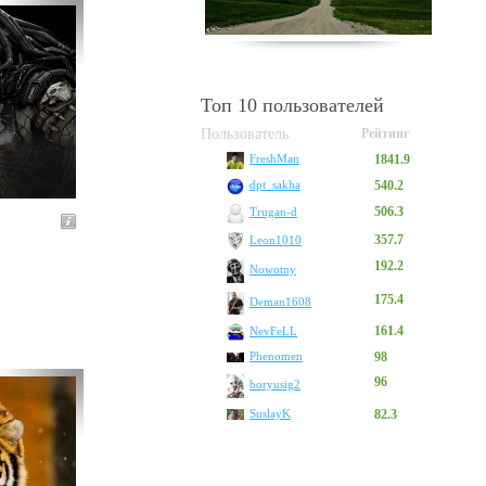
Топ 10 пользователей
Пользователь
Рейтинг
1841.9
FreshMan
540.2
dpt_sakha
506.3
Trugan-d
357.7
Leon1010
192.2
Nowotny
175.4
Deman1608
161.4
NevFeLL
Phenomen
98
96
boryusig2
SuslayK
82.3