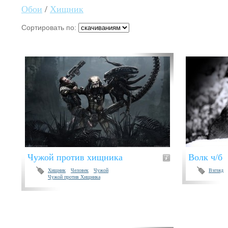
Обои
/
Хищник
Сортировать по:
Чужой против хищника
Волк ч/б
Хищник
Человек
Чужой
Взгляд
Чужой против Хищника