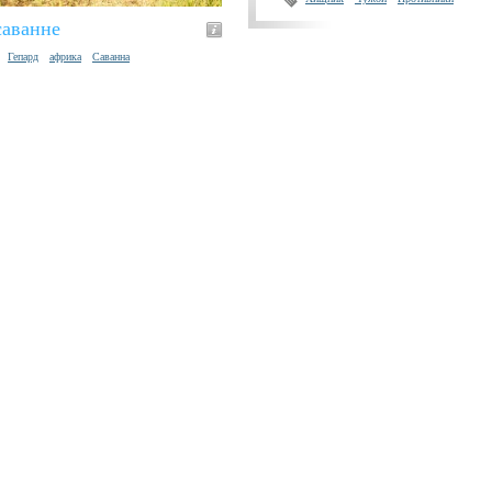
саванне
Гепард
африка
Саванна