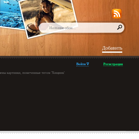
Добавить
Войти ∇
Регистрация
лены картинки, помеченные тегом 'Хищник'