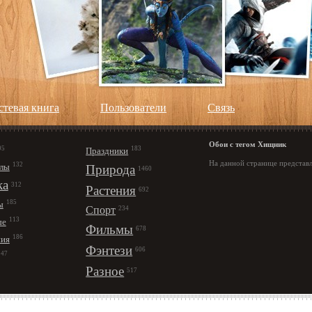
стевая книга
Пользователи
Cвязь
Обои с тегом Хищник
95
183
Праздники
На данной странице представ
132
лы
Природа
1460
ка
312
Растения
692
185
ы
Спорт
234
113
ые
Фильмы
678
186
ния
Фэнтези
606
147
Разное
517