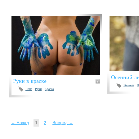
Осенний л
Руки в краске
Желтый
Л
Попа
Руки
Краска
← Назад
1
2
Вперед →