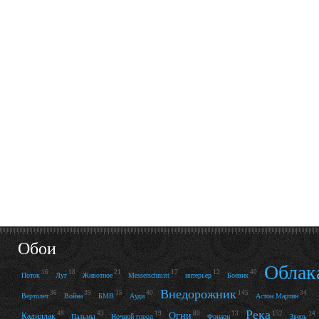
Обои
Облак
16
18
21
17
12
40
Поток
Луг
Животное
Messerschmitt
интерьер
Боевик
Внедорожник
36
39
15
40
145
34
Вертолет
Война
БМВ
Ауди
Астон Мартин
Река
48
43
19
80
13
152
14
Огни
Кадиллак
Пальмы
Ночной город
Фонари
Зверь