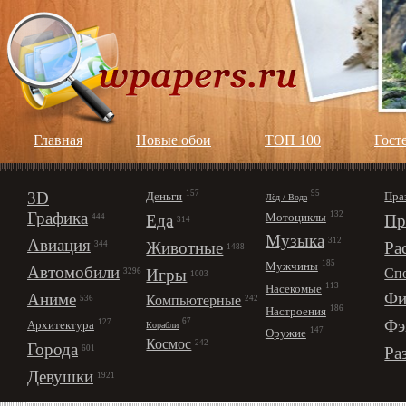
Главная
Новые обои
ТОП 100
Гост
3D
157
95
Деньги
Пра
Лёд / Вода
Графика
132
Мотоциклы
Еда
Пр
444
314
Музыка
312
Авиация
Животные
Ра
344
1488
185
Мужчины
Автомобили
Игры
Сп
3296
1003
113
Насекомые
Фи
Аниме
Компьютерные
242
536
186
Настроения
67
Фэ
127
Архитектура
Корабли
147
Оружие
Космос
242
Города
Ра
601
Девушки
1921