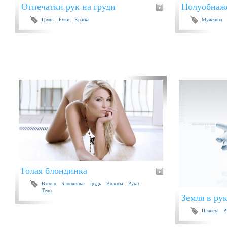
Отпечатки рук на груди
Полуобнаж
Грудь
Руки
Краска
Мужчина
Голая блондинка
Взгляд
Блондинка
Грудь
Волосы
Руки
Тело
Земля в ру
Планета
Р