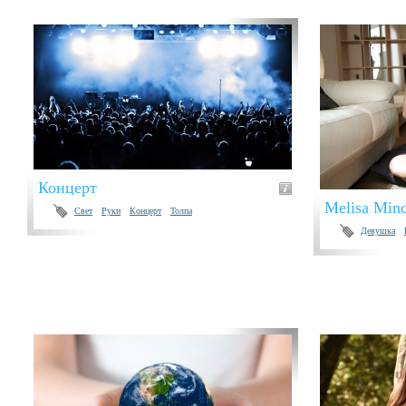
Концерт
Melisa Min
Свет
Руки
Концерт
Толпа
Девушка