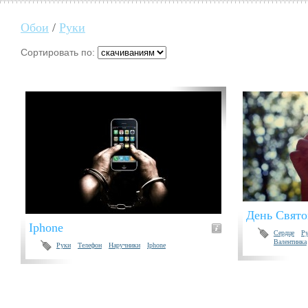
Обои
/
Руки
Сортировать по:
День Свято
Iphone
Сердце
Р
Валентинка
Руки
Телефон
Наручники
Iphone