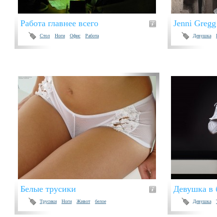
Работа главнее всего
Jenni Gregg
Стол
Ноги
Офис
Работа
Девушка
Белые трусики
Девушка в 
Трусики
Ноги
Живот
белое
Девушка