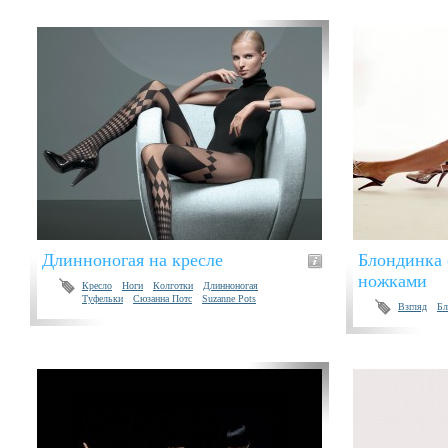
Длинноногая на кресле
Блондинка 
ножками
Кресло
Ноги
Колготки
Длинноногая
Туфельки
Сюзанна Потс
Suzanne Pots
Взгляд
Бл