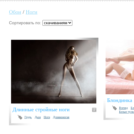
Обои
/
Ноги
Сортировать по:
Блондинка 
Взгляд
Бл
Длинные стройные ноги
Белые чулк
Грудь
Дым
Ноги
Длинноногая