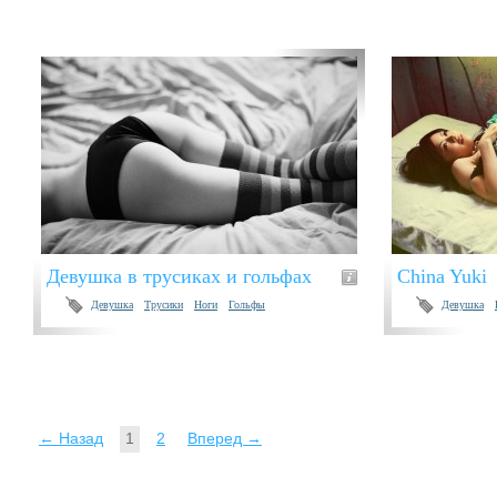
Девушка в трусиках и гольфах
China Yuki
Девушка
Трусики
Ноги
Гольфы
Девушка
← Назад
1
2
Вперед →