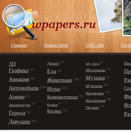
Главная
Новые обои
ТОП 100
Гост
3D
157
95
Деньги
Пра
Лёд / Вода
Графика
132
Мотоциклы
Еда
Пр
444
314
Музыка
312
Авиация
Животные
Ра
344
1488
185
Мужчины
Автомобили
Игры
Сп
3296
1003
113
Насекомые
Фи
Аниме
Компьютерные
242
536
186
Настроения
67
Фэ
127
Архитектура
Корабли
147
Оружие
Космос
242
Города
Ра
601
Девушки
1921