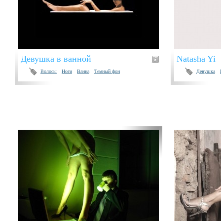
Девушка в ванной
Natasha Yi
Волосы
Ноги
Ванна
Темный фон
Девушка