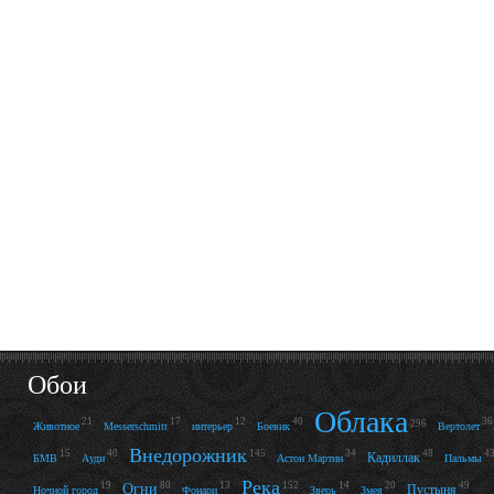
Обои
Облака
21
17
12
40
36
296
Животное
Messerschmitt
интерьер
Боевик
Вертолет
Внедорожник
15
40
145
34
48
4
Кадиллак
БМВ
Ауди
Астон Мартин
Пальмы
Река
19
80
13
152
14
20
49
Огни
Пустыня
Ночной город
Фонари
Зверь
Змея