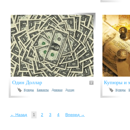
Один Доллар
Купюры и 
Купюры
Банкноты
Денежки
Доллар
Купюры
← Назад
1
2
3
4
Вперед →