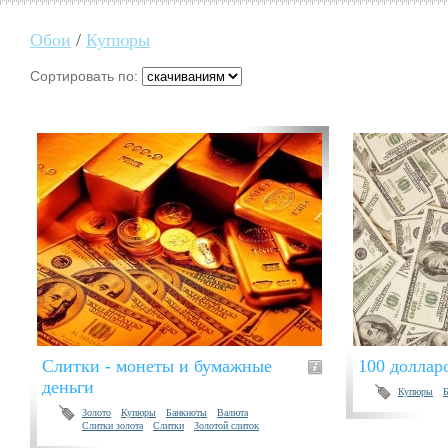
Обои
/
Купюры
Сортировать по:
Слитки - монеты и бумажные
100 доллар
деньги
Купюры
Золото
Купюры
Банкноты
Валюта
Слитки золота
Слитки
Золотой слиток