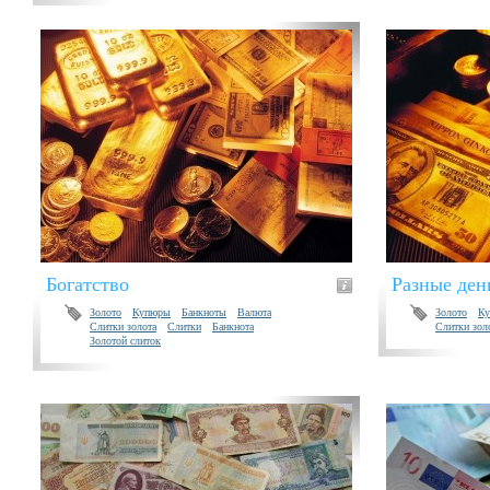
Богатство
Разные ден
Золото
Купюры
Банкноты
Валюта
Золото
К
Слитки золота
Слитки
Банкнота
Слитки зол
Золотой слиток