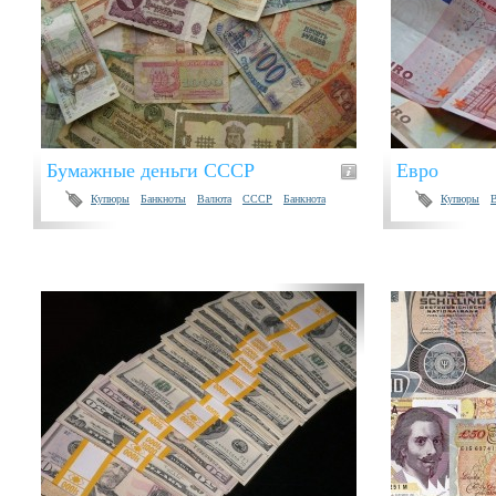
Бумажные деньги СССР
Евро
Купюры
Банкноты
Валюта
СССР
Банкнота
Купюры