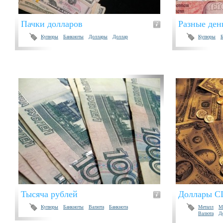
Пачки долларов
Разные ден
Купюры
Банкноты
Доллары
Доллар
Купюры
Тысяча рублей
Доллары 
Купюры
Банкноты
Валюта
Банкнота
Металл
М
Валюта
Д