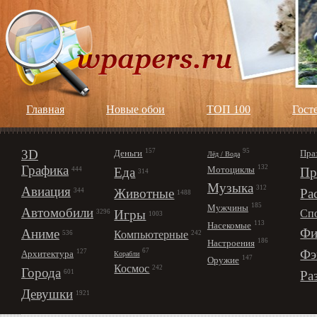
Главная
Новые обои
ТОП 100
Гост
3D
157
95
Деньги
Пра
Лёд / Вода
Графика
132
Мотоциклы
Еда
Пр
444
314
Музыка
312
Авиация
Животные
Ра
344
1488
185
Мужчины
Автомобили
Игры
Сп
3296
1003
113
Насекомые
Фи
Аниме
Компьютерные
242
536
186
Настроения
67
Фэ
127
Архитектура
Корабли
147
Оружие
Космос
242
Города
Ра
601
Девушки
1921