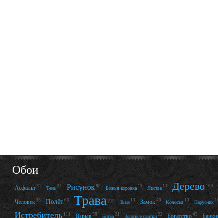
Обои
Дерево
Рисунок
51
24
88
13
14
164
Асфальт
Тень
Божья коровка
Листва
Трава
36
66
13
40
13
1
Полёт
Человек
Замок
215
Тьма
Колосья
Парусник
Истребитель
111
38
21
22
45
Взрыв
Богатство
Банкн
Битва
Золотые слитки