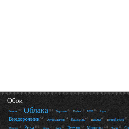
Обои
Облака
40
36
39
15
40
296
Боевик
Вертолет
Война
БМВ
Ауди
Внедорожник
145
34
48
43
19
Кадиллак
Астон Мартин
Пальмы
Ночной город
Река
Машина
13
152
14
20
49
121
15
Пустыня
Ск
Фонари
Зверь
Змея
Фары