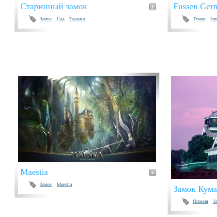
Старинный замок
Fussen Ger
Замок
Сад
Терраса
Туман
За
Maestia
Замок
Maestia
Замок Кума
Япония
З