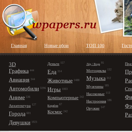
Главная
Новые обои
ТОП 100
Гост
3D
157
95
Деньги
Пра
Лёд / Вода
Графика
132
Мотоциклы
Еда
Пр
444
314
Музыка
312
Авиация
Животные
Ра
344
1488
185
Мужчины
Автомобили
Игры
Сп
3296
1003
113
Насекомые
Фи
Аниме
Компьютерные
242
536
186
Настроения
67
Фэ
127
Архитектура
Корабли
147
Оружие
Космос
242
Города
Ра
601
Девушки
1921