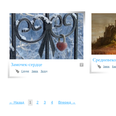
Средневеко
Замочек-сердце
Замок
Ба
Сердце
Замок
Холод
← Назад
1
2
3
4
Вперед →