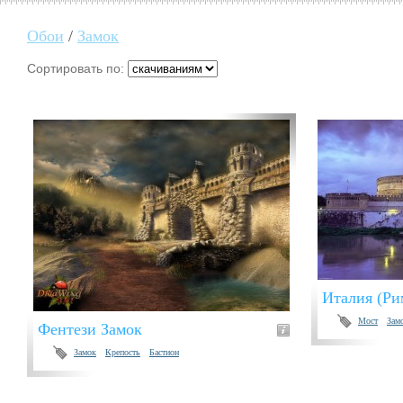
Обои
/
Замок
Сортировать по:
Италия (Ри
Мост
Зам
Фентези Замок
Замок
Крепость
Бастион