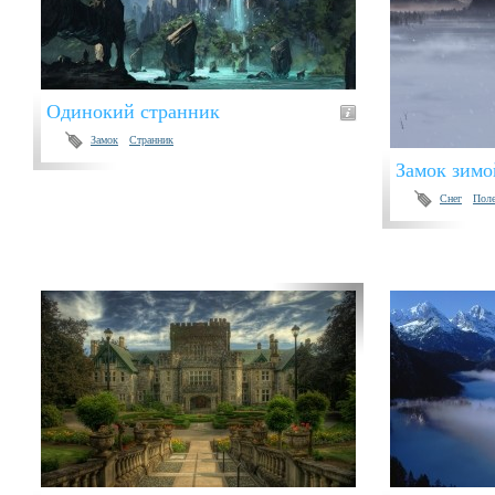
Одинокий странник
Замок
Странник
Замок зимо
Снег
Пол