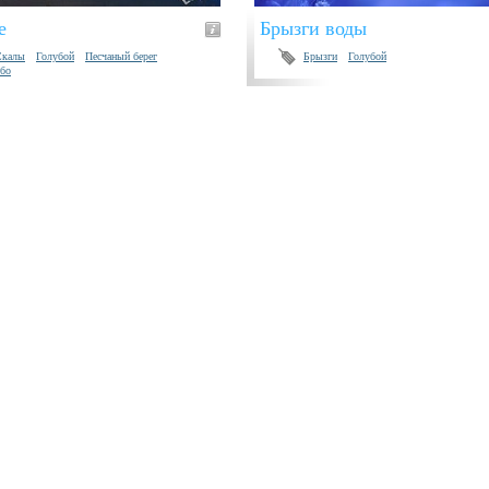
е
Брызги воды
Скалы
Голубой
Песчаный берег
Брызги
Голубой
ебо