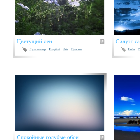
Цветущий лен
Силуэт са
Лучи солнца
Голубой
Лён
Просвет
Небо
С
Спокойные голубые обои