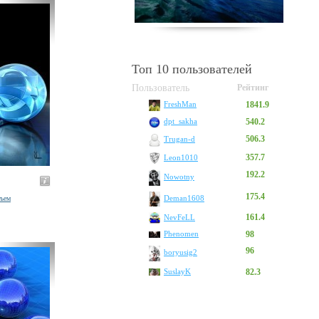
Топ 10 пользователей
Пользователь
Рейтинг
1841.9
FreshMan
540.2
dpt_sakha
506.3
Trugan-d
357.7
Leon1010
192.2
Nowotny
175.4
Deman1608
ъем
161.4
NevFeLL
Phenomen
98
96
boryusig2
SuslayK
82.3