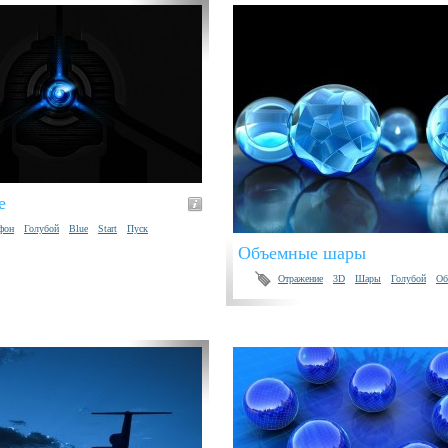
e
фон
Голубой
Blue
Start
Пуск
Объемные шары
Отражение
3D
Шары
Голубой
Об