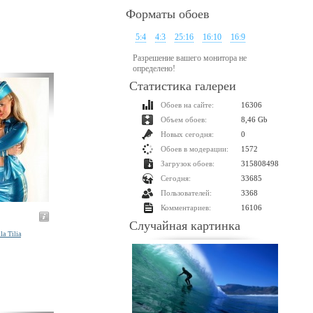
Форматы обоев
5:4
4:3
25:16
16:10
16:9
Разрешение вашего монитора не
определено!
Статистика галереи
Обоев на сайте:
16306
Объем обоев:
8,46 Gb
Новых сегодня:
0
Обоев в модерации:
1572
Загрузок обоев:
315808498
Сегодня:
33685
Пользователей:
3368
Комментариев:
16106
Случайная картинка
la Tilia