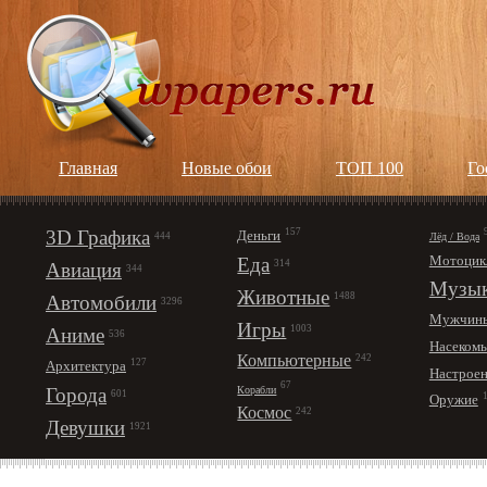
Главная
Новые обои
ТОП 100
Го
3D Графика
157
Деньги
Лёд / Вода
444
Мотоцик
Еда
314
Авиация
344
Музы
Животные
1488
Автомобили
3296
Мужчин
Игры
1003
Аниме
536
Насеком
Компьютерные
242
127
Архитектура
Настрое
67
Корабли
Города
601
Оружие
Космос
242
Девушки
1921