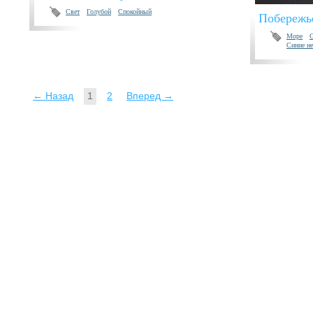
Свет
Голубой
Спокойный
Побережь
Море
Синие н
← Назад
1
2
Вперед →