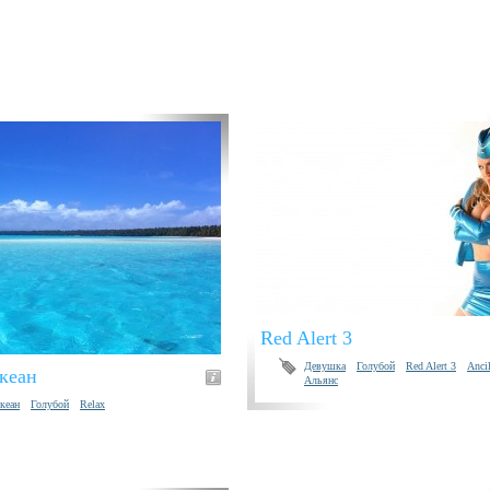
Red Alert 3
Девушка
Голубой
Red Alert 3
Ancil
кеан
Альянс
кеан
Голубой
Relax