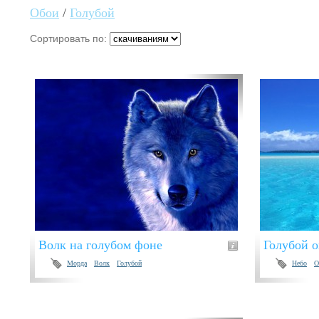
Обои
/
Голубой
Сортировать по:
Волк на голубом фоне
Голубой о
Морда
Волк
Голубой
Небо
О