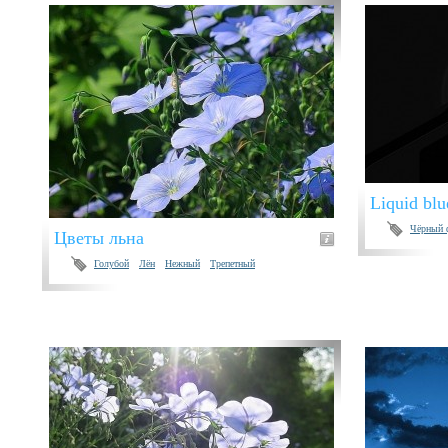
Liquid blu
Чёрный 
Цветы льна
Голубой
Лён
Нежный
Трепетный