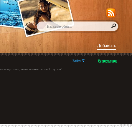
Добавить
Войти ∇
Регистрация
ены картинки, помеченные тегом 'Голубой'