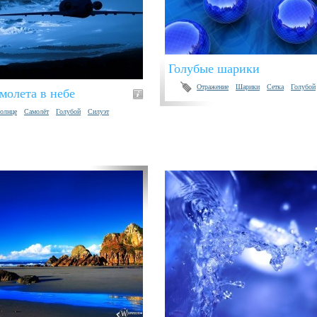
Голубые шарики
Отражение
Шарики
Сетка
Голубой
молета в небе
олнце
Самолёт
Голубой
Силуэт