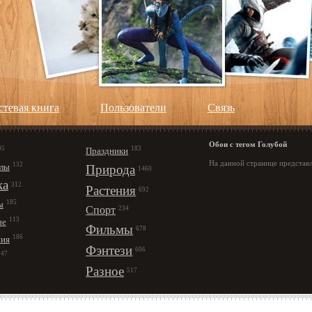
стевая книга
Пользователи
Cвязь
Обои с тегом Голубой
95
183
Праздники
На данной странице представл
132
лы
Природа
1460
ка
312
Растения
692
185
ы
Спорт
234
113
ые
Фильмы
678
186
ния
Фэнтези
606
147
Разное
517