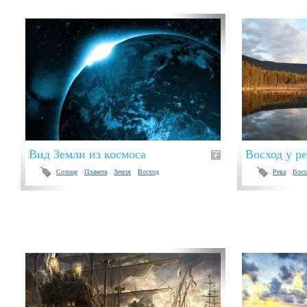
Вид Земли из космоса
Восход у р
Солнце
Планета
Земля
Восход
Река
Восх