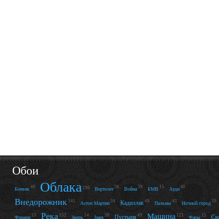
Обои
Облака
40
36
39
15
40
296
Боевик
Вертолет
Война
БМВ
Ауди
Внедорожник
145
34
48
43
19
Кадиллак
Астон Мартин
Пальмы
Ночной город
Река
Машина
13
152
14
20
49
121
15
Пустыня
Ск
Фонари
Зверь
Змея
Фары