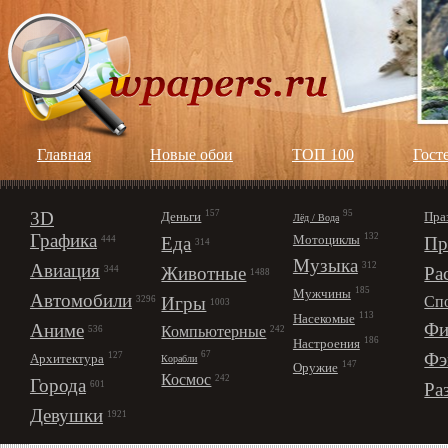
Главная
Новые обои
ТОП 100
Гост
3D
157
95
Деньги
Пра
Лёд / Вода
Графика
132
Мотоциклы
Еда
Пр
444
314
Музыка
312
Авиация
Животные
Ра
344
1488
185
Мужчины
Автомобили
Игры
Сп
3296
1003
113
Насекомые
Фи
Аниме
Компьютерные
242
536
186
Настроения
67
Фэ
127
Архитектура
Корабли
147
Оружие
Космос
242
Города
Ра
601
Девушки
1921