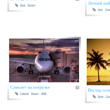
Летний пе
Поле
Восход
Лето
Утр
Самолет на погрузке
Восход сол
Самолёт
Восход
HDR
Море
Сол