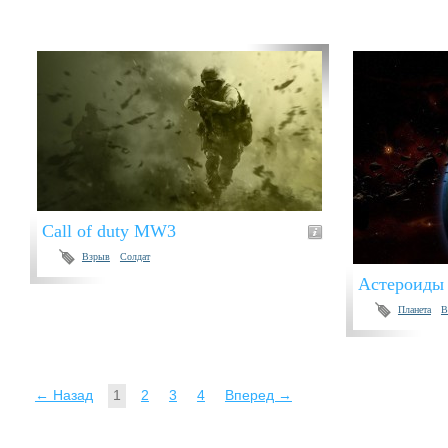
Call of duty MW3
Взрыв
Солдат
Астероиды
Планета
В
← Назад
1
2
3
4
Вперед →