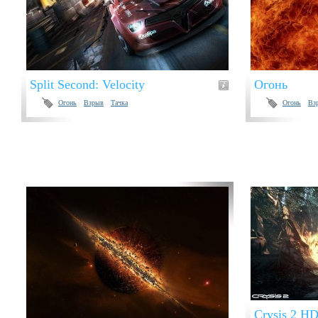
Split Second: Velocity
Огонь
Огонь
Взрыв
Тачка
Огонь
Вз
Crysis 2 H