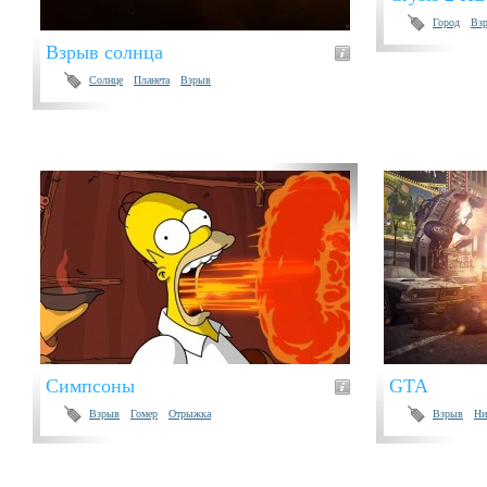
Город
Вз
Взрыв солнца
Солнце
Планета
Взрыв
Симпсоны
GTA
Взрыв
Гомер
Отрыжка
Взрыв
Ни