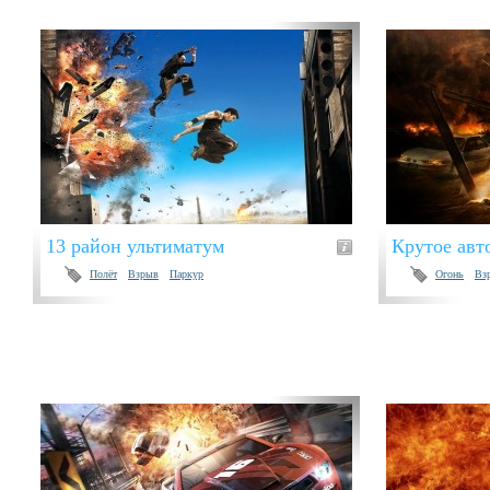
13 район ультиматум
Крутое авт
Полёт
Взрыв
Паркур
Огонь
Вз