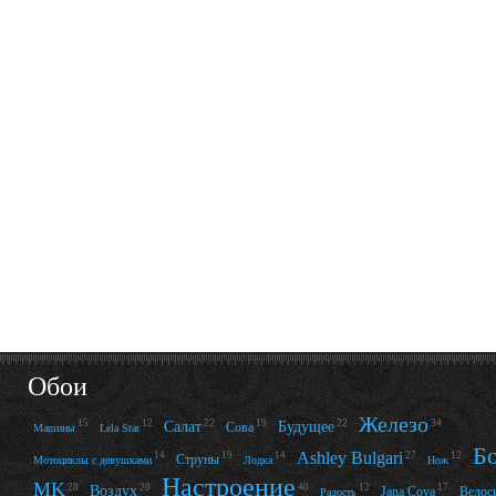
Обои
Железо
15
12
22
19
22
34
Салат
Будущее
Сова
Машины
Lela Star
Б
Ashley Bulgari
14
19
14
27
12
Струны
Мотоциклы с девушками
Лодка
Нож
Настроение
MK
28
20
12
17
40
Воздух
Jana Cova
Велос
Радость