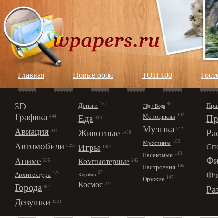
Главная
Новые обои
ТОП 100
Гост
3D
157
95
Деньги
Пра
Лёд / Вода
Графика
132
Мотоциклы
Еда
Пр
444
314
Музыка
312
Авиация
Животные
Ра
344
1488
185
Мужчины
Автомобили
Игры
Сп
3296
1003
113
Насекомые
Фи
Аниме
Компьютерные
242
536
186
Настроения
67
Фэ
127
Архитектура
Корабли
147
Оружие
Космос
242
Города
Ра
601
Девушки
1921