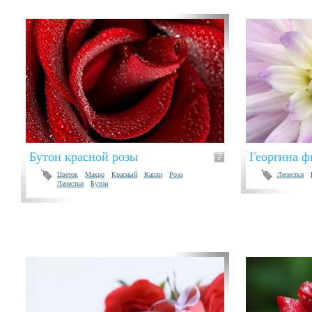
Бутон красной розы
Георгина ф
Цветок
Макро
Красный
Капли
Роза
Лепестки
Лепестки
Бутон