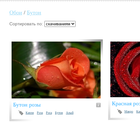
Обои
/
Бутон
Сортировать по:
Красная ро
Бутон розы
Макро
Ка
Капли
Роза
Роса
Бутон
Алый