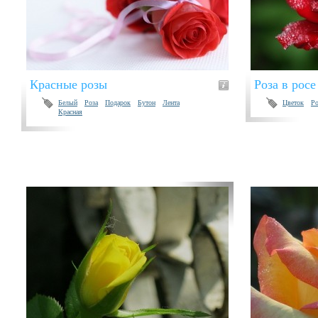
Красные розы
Роза в росе
Белый
Роза
Подарок
Бутон
Лента
Цветок
Ро
Красная