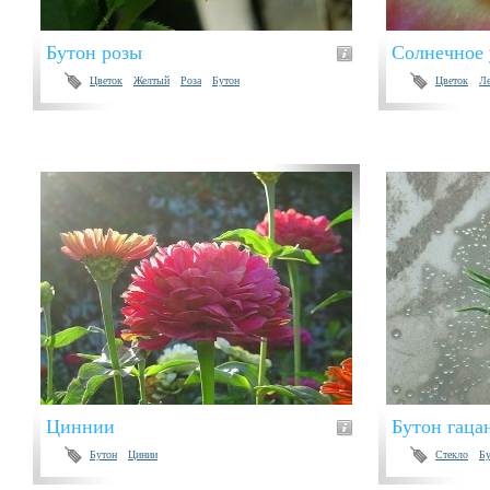
Бутон розы
Солнечное 
Цветок
Желтый
Роза
Бутон
Цветок
Ле
Циннии
Бутон гаца
Бутон
Цинии
Стекло
Бу