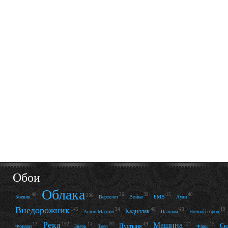
Обои
Облака
40
36
39
15
40
296
Боевик
Вертолет
Война
БМВ
Ауди
Внедорожник
145
34
48
43
19
Кадиллак
Астон Мартин
Пальмы
Ночной город
Река
Машина
13
152
14
20
49
121
15
Пустыня
Ск
Фонари
Зверь
Змея
Фары