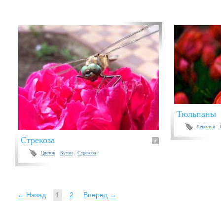
Тюльпаны
Лепестки
Стрекоза
Цветок
Бутон
Стрекоза
← Назад
1
2
Вперед →