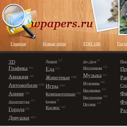
Главная
Новые обои
ТОП 100
Гост
3D
157
95
Деньги
Пра
Лёд / Вода
Графика
132
Мотоциклы
Еда
Пр
444
314
Музыка
312
Авиация
Животные
Ра
344
1488
185
Мужчины
Автомобили
Игры
Сп
3296
1003
113
Насекомые
Фи
Аниме
Компьютерные
242
536
186
Настроения
67
Фэ
127
Архитектура
Корабли
147
Оружие
Космос
242
Города
Ра
601
Девушки
1921