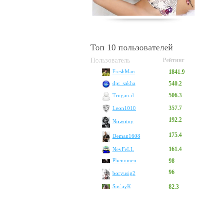
Топ 10 пользователей
Пользователь
Рейтинг
1841.9
FreshMan
540.2
dpt_sakha
506.3
Trugan-d
357.7
Leon1010
192.2
Nowotny
175.4
Deman1608
161.4
NevFeLL
Phenomen
98
96
boryusig2
SuslayK
82.3