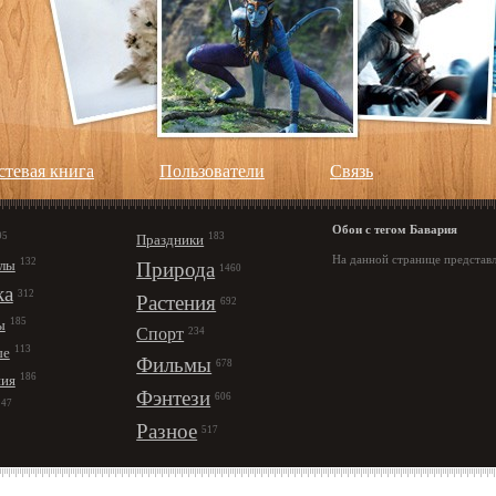
стевая книга
Пользователи
Cвязь
Обои с тегом Бавария
95
183
Праздники
На данной странице представл
132
лы
Природа
1460
ка
312
Растения
692
185
ы
Спорт
234
113
ые
Фильмы
678
186
ния
Фэнтези
606
147
Разное
517