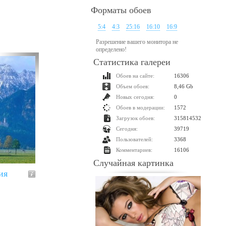
Форматы обоев
5:4
4:3
25:16
16:10
16:9
Разрешение вашего монитора не
определено!
Статистика галереи
Обоев на сайте:
16306
Объем обоев:
8,46 Gb
Новых сегодня:
0
Обоев в модерации:
1572
Загрузок обоев:
315814532
Сегодня:
39719
Пользователей:
3368
Комментариев:
16106
Случайная картинка
ия