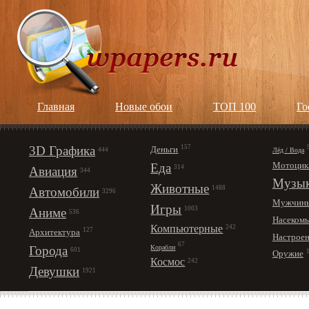
Главная
Новые обои
ТОП 100
Го
3D Графика
157
Деньги
Лёд / Вода
444
Мотоцик
Еда
314
Авиация
344
Музы
Животные
1488
Автомобили
3296
Мужчин
Игры
1003
Аниме
536
Насеком
Компьютерные
242
127
Архитектура
Настрое
67
Корабли
Города
601
Оружие
Космос
242
Девушки
1921