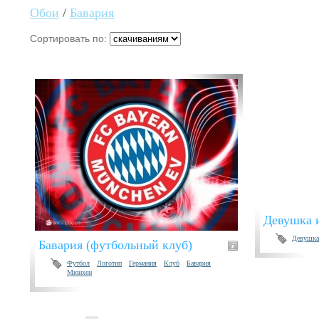
Обои
/
Бавария
Сортировать по:
Девушка 
Девушка
Бавария (футбольный клуб)
Футбол
Логотип
Германия
Клуб
Бавария
Мюнхен