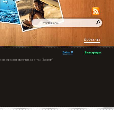
Добавить
Войти ∇
Регистрация
ены картинки, помеченные тегом 'Бавария'