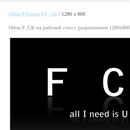
Обои
/
Разное
/
F_CK
/ 1280 x 800
Обои F_CK на рабочий стол с разрешением 1280x800