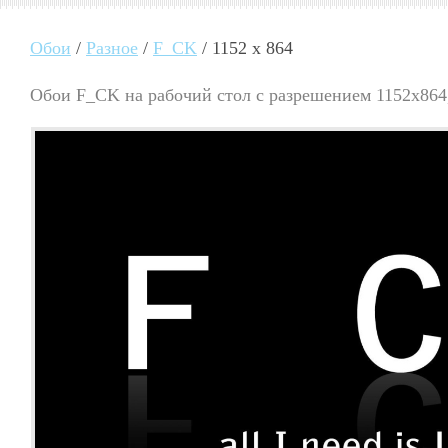
Обои
/
Разное
/
F_CK
/ 1152 x 864
Обои F_CK на рабочий стол с разрешением 1152x864