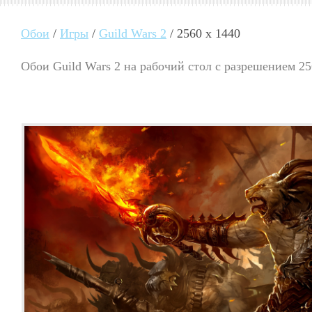
Обои
/
Игры
/
Guild Wars 2
/ 2560 x 1440
Обои Guild Wars 2 на рабочий стол с разрешением 2