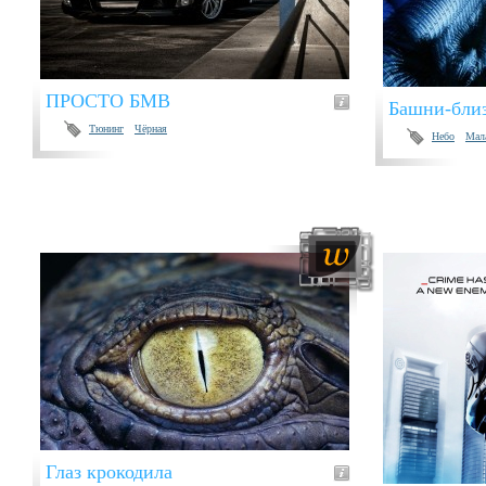
ПРОСТО БМВ
Башни-бли
Тюнинг
Чёрная
Небо
Мал
Глаз крокодила