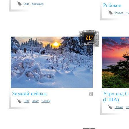
Глаз
Крокодил
Робокоп
Фильм
Фа
Зимний пейзаж
Утро над С
(США)
Снег
Закат
Солнце
Облака
У