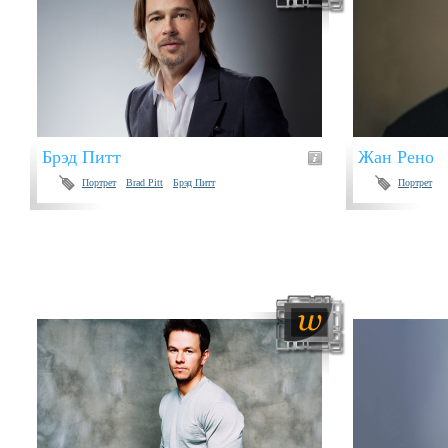
Брэд Питт
Жан Рено
Портрет
Brad Pitt
Брэд Питт
Портрет