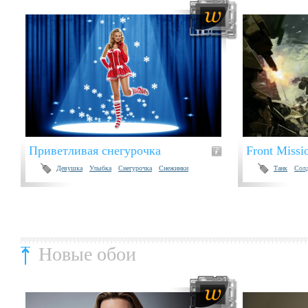
Приветливая снегурочка
Front Missi
Девушка
Улыбка
Снегурочка
Снежинки
Танк
Сол
Новые обои