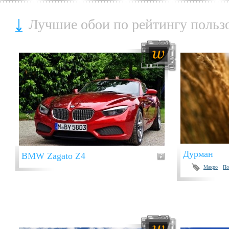
Лучшие обои по рейтингу польз
Дурман
BMW Zagato Z4
Макро
По