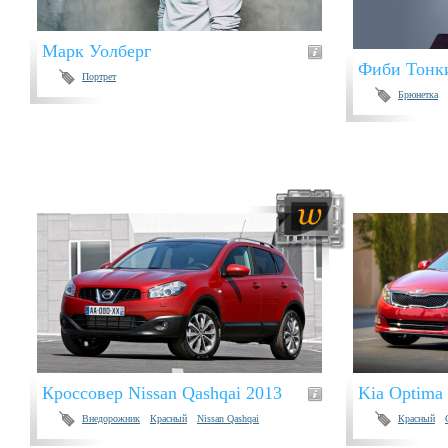
Марк Уолберг
Фиби Тонк
Портрет
Брюнетка
Кроссовер Nissan Qashqai 2013
Kia Optima
Внедорожник
Красный
Nissan Qashqai
Красный