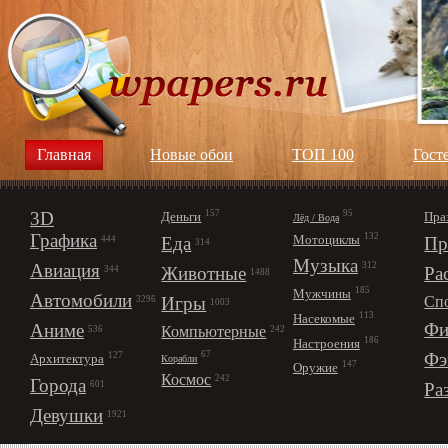
Главная
Новые обои
ТОП 100
Гост
3D
157
95
Деньги
Пра
Лёд / Вода
Графика
132
Мотоциклы
Еда
Пр
444
314
Музыка
312
Авиация
Животные
Ра
344
1488
185
Мужчины
Автомобили
Игры
Сп
3296
1003
113
Насекомые
Фи
Аниме
Компьютерные
242
536
186
Настроения
67
Фэ
127
Архитектура
Корабли
147
Оружие
Космос
242
Города
Ра
601
Девушки
1921