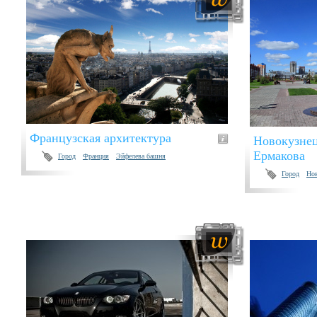
Французская архитектура
Новокузнец
Ермакова
Город
Франция
Эйфелева башня
Город
Нов