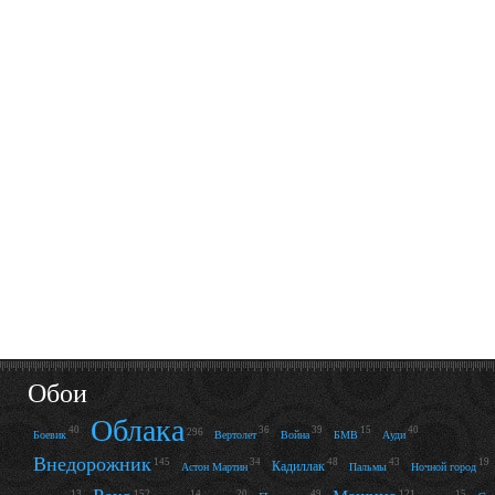
Обои
Облака
40
36
39
15
40
296
Боевик
Вертолет
Война
БМВ
Ауди
Внедорожник
145
34
48
43
19
Кадиллак
Астон Мартин
Пальмы
Ночной город
13
152
14
20
49
121
15