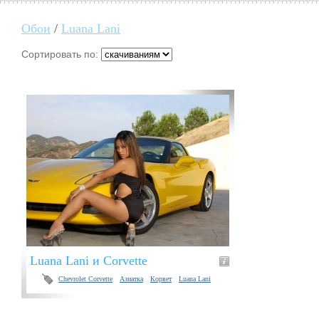
Обои
/
Luana Lani
Сортировать по:
Luana Lani и Corvette
Chevrolet Corvette
Азиатка
Корвет
Luana Lani