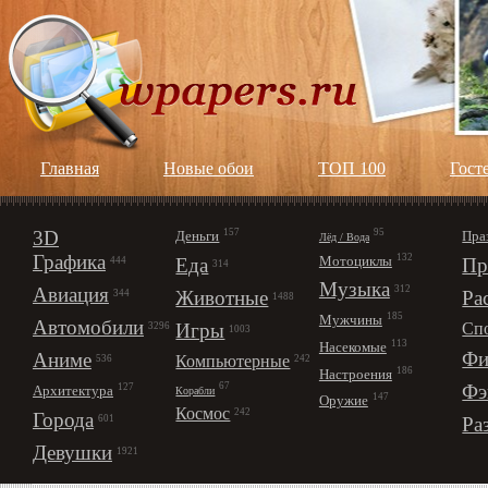
Главная
Новые обои
ТОП 100
Гост
3D
157
95
Деньги
Пра
Лёд / Вода
Графика
132
Мотоциклы
Еда
Пр
444
314
Музыка
312
Авиация
Животные
Ра
344
1488
185
Мужчины
Автомобили
Игры
Сп
3296
1003
113
Насекомые
Фи
Аниме
Компьютерные
242
536
186
Настроения
67
Фэ
127
Архитектура
Корабли
147
Оружие
Космос
242
Города
Ра
601
Девушки
1921