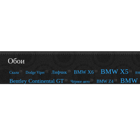
Обои
BMW X5
BMW X6
21
22
29
33
55
Лифчик
Скала
Dodge Viper
BM
BMW 
Bentley Continental GT
39
23
28
BMW Z4
Чёрное авто
14
13
24
29
24
13
BMW 7
Улица
BMW 6
Белое авто
BMW M6
BMW Series Touring
BMW 3
Бэтмен
41
12
28
17
35
16
Мяч
BMW 1
Баскетбол
Эльф
Chevrolet Camaro
Chevrolet Corvette
44
Го
68
Ford Mustang
23
30
22
54
Dodge Challenger
Азиатка
Смерть
Нью
12
16
14
13
16
20
14
Ноги
Задница
Avril Lavigne
Бусы
Пена
Irina Sheik
Adriana Lima
Чёрный фон
13
41
14
Susan Wayland
АриSt@Rх