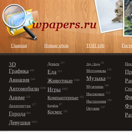
Главная
Новые обои
ТОП 100
Гост
3D
157
95
Деньги
Пра
Лёд / Вода
Графика
132
Мотоциклы
Еда
Пр
444
314
Музыка
312
Авиация
Животные
Ра
344
1488
185
Мужчины
Автомобили
Игры
Сп
3296
1003
113
Насекомые
Фи
Аниме
Компьютерные
242
536
186
Настроения
67
Фэ
127
Архитектура
Корабли
147
Оружие
Космос
242
Города
Ра
601
Девушки
1921