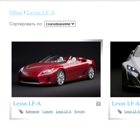
Обои
/
Lexus LF-A
Сортировать по:
Lexus LF-A
Lexus LF-A
Кабриолет
Concept
Lexus LF-A
Родстер
Lexus LF-A