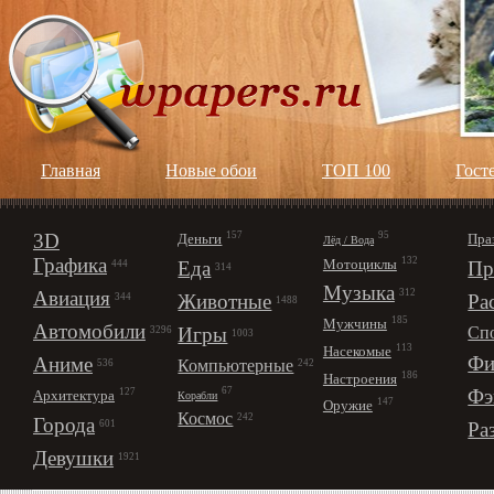
Главная
Новые обои
ТОП 100
Гост
3D
157
95
Деньги
Пра
Лёд / Вода
Графика
132
Мотоциклы
Еда
Пр
444
314
Музыка
312
Авиация
Животные
Ра
344
1488
185
Мужчины
Автомобили
Игры
Сп
3296
1003
113
Насекомые
Фи
Аниме
Компьютерные
242
536
186
Настроения
67
Фэ
127
Архитектура
Корабли
147
Оружие
Космос
242
Города
Ра
601
Девушки
1921