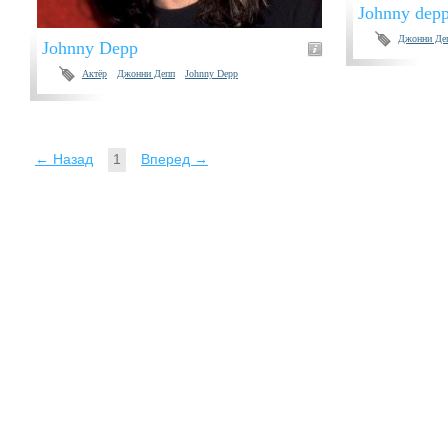
Johnny dep
Джонни Де
Johnny Depp
Актёр
Джонни Депп
Johnny Depp
← Назад
1
Вперед →