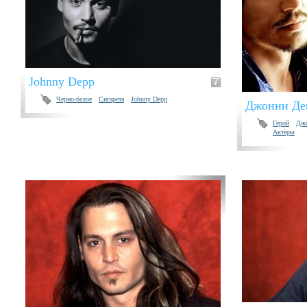
Johnny Depp
Черно-белое
Сигарета
Johnny Depp
Джонни Де
Герой
Джо
Актёры