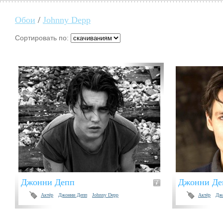
Обои
/
Johnny Depp
Сортировать по:
Джонни Депп
Джонни Де
Актёр
Джонни Депп
Johnny Depp
Актёр
Дж