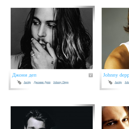
Джони деп
Johnny dep
Актёр
Джонни Депп
Johnny Depp
Актёр
Joh