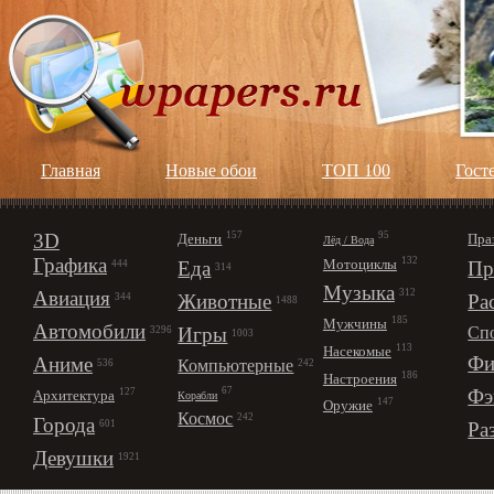
Главная
Новые обои
ТОП 100
Гост
3D
157
95
Деньги
Пра
Лёд / Вода
Графика
132
Мотоциклы
Еда
Пр
444
314
Музыка
312
Авиация
Животные
Ра
344
1488
185
Мужчины
Автомобили
Игры
Сп
3296
1003
113
Насекомые
Фи
Аниме
Компьютерные
242
536
186
Настроения
67
Фэ
127
Архитектура
Корабли
147
Оружие
Космос
242
Города
Ра
601
Девушки
1921