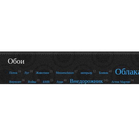
Обои
Облак
16
18
21
17
12
40
Поток
Луг
Животное
Messerschmitt
интерьер
Боевик
Внедорожник
36
39
15
40
145
34
Вертолет
Война
БМВ
Ауди
Астон Мартин
Река
48
43
19
80
13
152
14
Огни
Кадиллак
Пальмы
Ночной город
Фонари
Зверь
Кабриолет
Машина
49
121
15
74
237
Пустыня
Скорость
Фары
Рет
Грудь
Пляж
90
193
61
53
122
Платье
Нижнее б
Купальник
Отражение
Свет
56
27
25
41
76
138
28
Абстракция
Улыбка
Комната
Леопард
Стекло
Неон