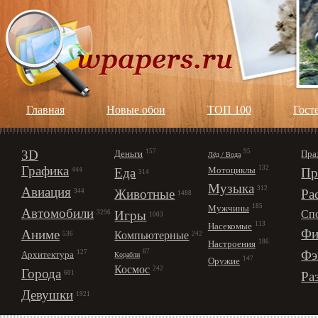
Главная
Новые обои
ТОП 100
Гост
3D
157
95
Деньги
Пра
Лёд / Вода
Графика
132
Мотоциклы
Еда
Пр
444
314
Музыка
312
Авиация
Животные
Ра
344
1488
185
Мужчины
Автомобили
Игры
Сп
3296
1003
113
Насекомые
Фи
Аниме
Компьютерные
242
536
186
Настроения
67
Фэ
127
Архитектура
Корабли
147
Оружие
Космос
242
Города
Ра
601
Девушки
1921