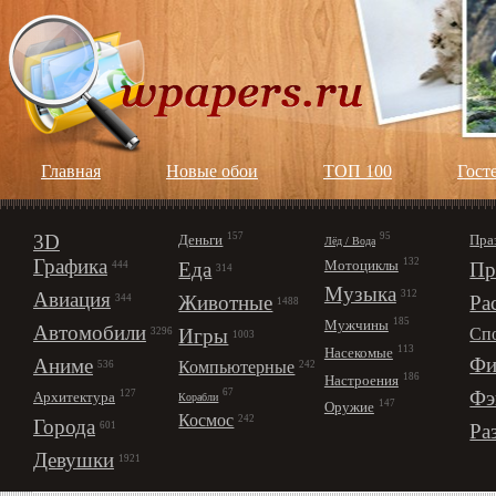
Главная
Новые обои
ТОП 100
Гост
3D
157
95
Деньги
Пра
Лёд / Вода
Графика
132
Мотоциклы
Еда
Пр
444
314
Музыка
312
Авиация
Животные
Ра
344
1488
185
Мужчины
Автомобили
Игры
Сп
3296
1003
113
Насекомые
Фи
Аниме
Компьютерные
242
536
186
Настроения
67
Фэ
127
Архитектура
Корабли
147
Оружие
Космос
242
Города
Ра
601
Девушки
1921