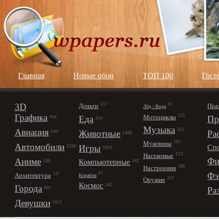
Главная
Новые обои
ТОП 100
Гост
3D
157
95
Деньги
Пра
Лёд / Вода
Графика
132
Мотоциклы
Еда
Пр
444
314
Музыка
312
Авиация
Животные
Ра
344
1488
185
Мужчины
Автомобили
Игры
Сп
3296
1003
113
Насекомые
Фи
Аниме
Компьютерные
242
536
186
Настроения
67
Фэ
127
Архитектура
Корабли
147
Оружие
Космос
242
Города
Ра
601
Девушки
1921