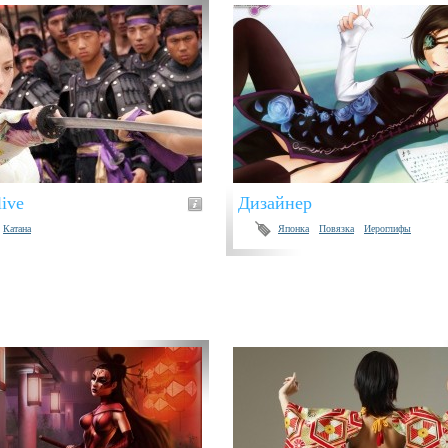
live
Дизайнер
Катана
Японка
Повязка
Иероглифы