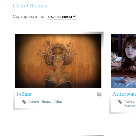
Обои
/
Японка
Сортировать по:
Гейша
Азиаточка
Портрет
Японка
Гейша
Постель
Кореянк