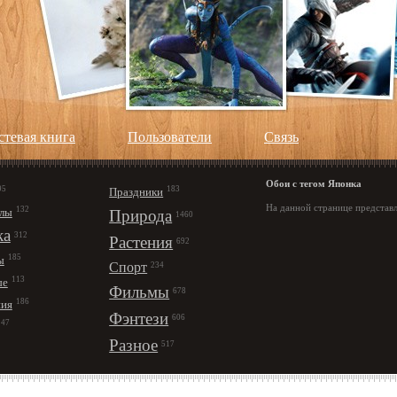
стевая книга
Пользователи
Cвязь
Обои с тегом Японка
95
183
Праздники
На данной странице представл
132
лы
Природа
1460
ка
312
Растения
692
185
ы
Спорт
234
113
ые
Фильмы
678
186
ния
Фэнтези
606
147
Разное
517