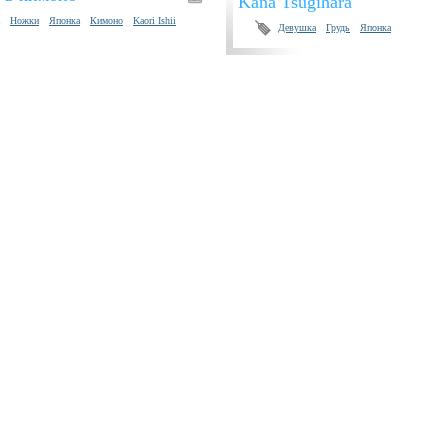
Kana Tsugihara
Ножки
Японка
Кимоно
Kaori Ishii
Девушка
Грудь
Японка