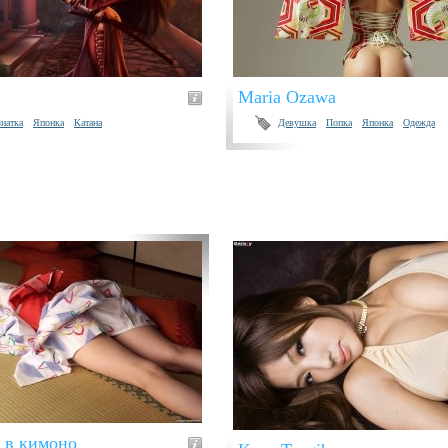
Maria Ozawa
иатка
Японка
Катана
Девушка
Попка
Японка
Одежда
i в кимоно