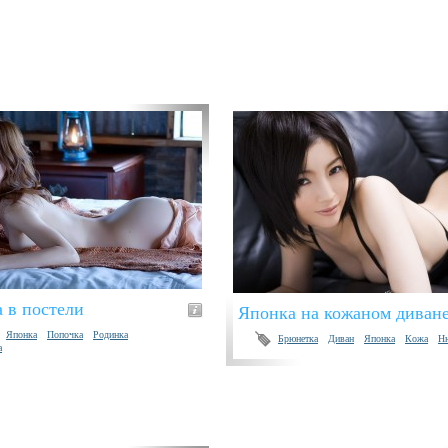
 в постели
Японка на кожаном диван
Японка
Попочка
Родинка
Брюнетка
Диван
Японка
Кожа
Н
а