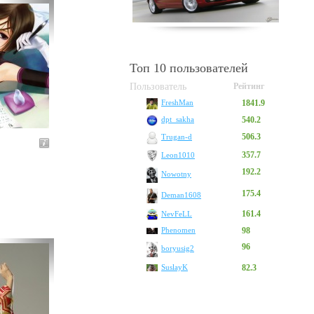
Топ 10 пользователей
Пользователь
Рейтинг
1841.9
FreshMan
540.2
dpt_sakha
506.3
Trugan-d
357.7
Leon1010
192.2
Nowotny
175.4
Deman1608
161.4
NevFeLL
Phenomen
98
96
boryusig2
SuslayK
82.3