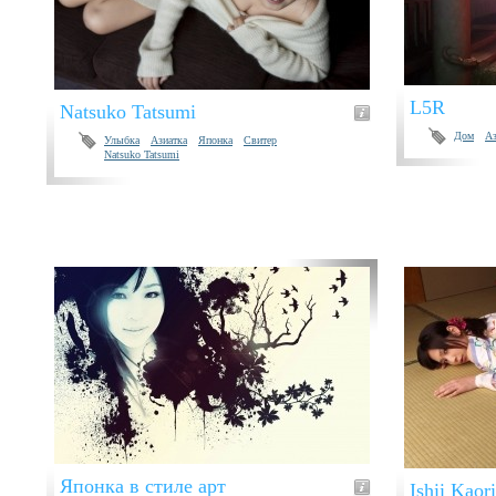
L5R
Natsuko Tatsumi
Дом
Аз
Улыбка
Азиатка
Японка
Свитер
Natsuko Tatsumi
Японка в стиле арт
Ishii Kaor