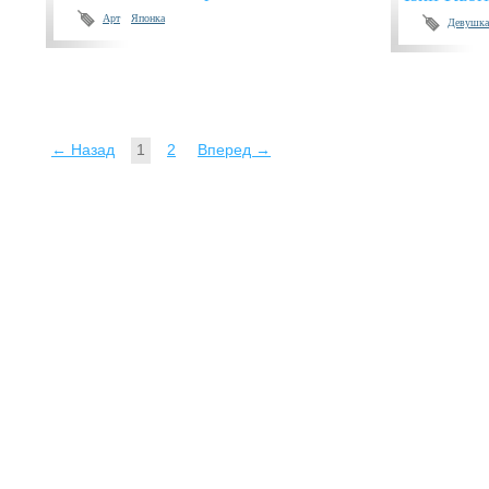
Арт
Японка
Девушка
← Назад
1
2
Вперед →