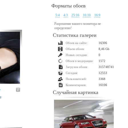
Форматы обоев
5:4
4:3
25:16
16:10
16:9
Разрешение вашего монитора не
определено!
Статистика галереи
Обоев на сайте:
16306
Объем обоев:
8,46 Gb
Новых сегодня:
0
Обоев в модерации:
1572
Загрузок обоев:
315748741
Сегодня:
12553
Пользователей:
3368
Комментариев:
16106
е
Случайная картинка
ю