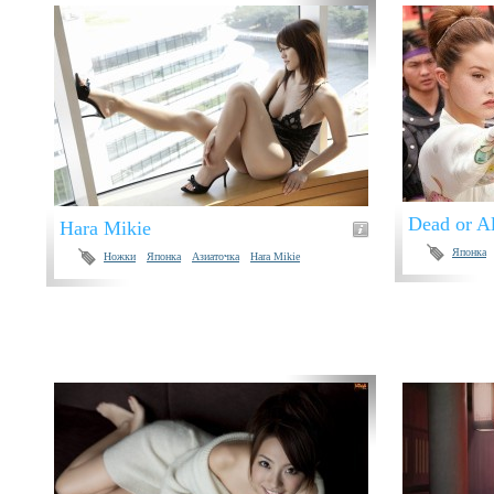
Dead or A
Hara Mikie
Японка
Ножки
Японка
Азиаточка
Hara Mikie