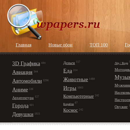
Главная
Новые обои
ТОП 100
Го
3D Графика
157
Деньги
Лёд / Вода
444
Мотоцик
Еда
314
Авиация
344
Музы
Животные
1488
Автомобили
3296
Мужчин
Игры
1003
Аниме
536
Насеком
Компьютерные
242
127
Архитектура
Настрое
67
Корабли
Города
601
Оружие
Космос
242
Девушки
1921