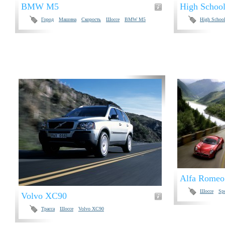
BMW M5
High School
Город
Машина
Скорость
Шоссе
BMW M5
High School
Alfa Romeo
Шоссе
Spo
Volvo XC90
Трасса
Шоссе
Volvo XC90