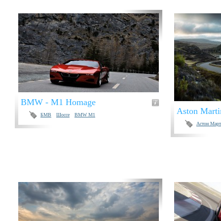
BMW - M1 Homage
Aston Marti
БМВ
Шоссе
BMW M1
Астон Март