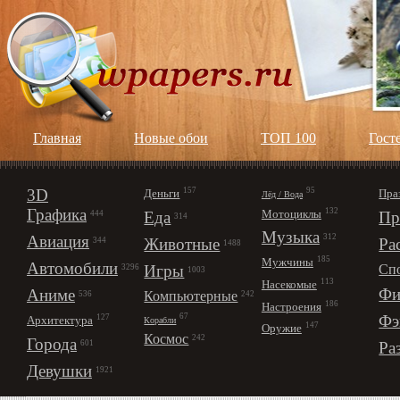
Главная
Новые обои
ТОП 100
Гост
3D
157
95
Деньги
Пра
Лёд / Вода
Графика
132
Мотоциклы
Еда
Пр
444
314
Музыка
312
Авиация
Животные
Ра
344
1488
185
Мужчины
Автомобили
Игры
Сп
3296
1003
113
Насекомые
Фи
Аниме
Компьютерные
242
536
186
Настроения
67
Фэ
127
Архитектура
Корабли
147
Оружие
Космос
242
Города
Ра
601
Девушки
1921