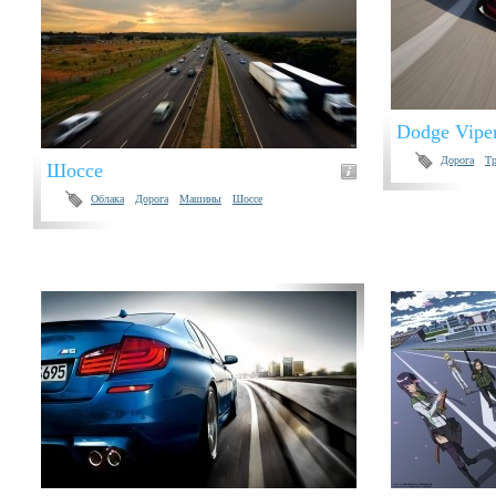
Dodge Vipe
Дорога
Тр
Шоссе
Облака
Дорога
Машины
Шоссе