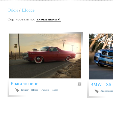
Обои
/
Шоссе
Сортировать по:
Волга тюнинг
BMW - X5 
Тюнинг
Шоссе
Старина
Волга
Внедорожн