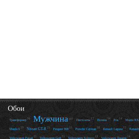
Обои
Мужчина
16
12
14
14
107
Трансформер
Пистолеты
Поляна
Рок
Mazda RX
13
25
15
18
12
Nissan GT-R
Mazda 6
Peugeot 908
Porsche Cayman
Renault Laguna
Renault
15
15
13
14
Volkswagen Passat
Volkswagen Golf
Volkswagen Scirocco
Volkswagen Touareg