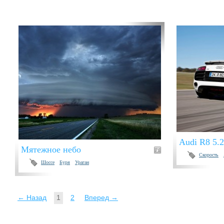
Audi R8 5.2
Мятежное небо
Скорость
Шоссе
Буря
Ураган
← Назад
1
2
Вперед →