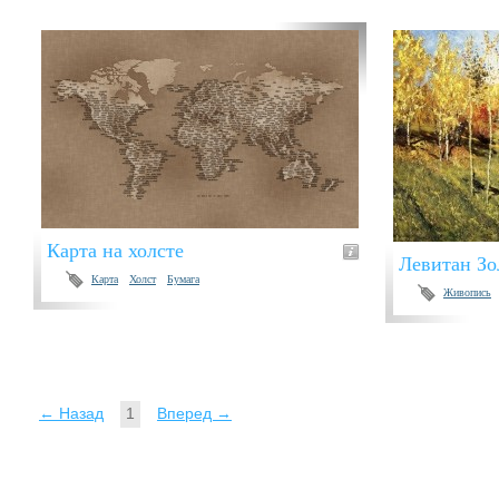
Карта на холсте
Левитан Зо
Карта
Холст
Бумага
Живопись
← Назад
1
Вперед →