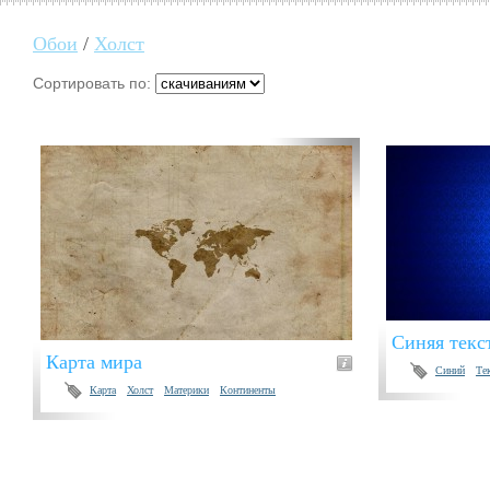
Обои
/
Холст
Сортировать по:
Синяя текс
Карта мира
Синий
Те
Карта
Холст
Материки
Континенты