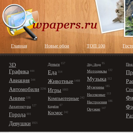
Главная
Новые обои
ТОП 100
Гост
3D
157
95
Деньги
Пра
Лёд / Вода
Графика
132
Мотоциклы
Еда
Пр
444
314
Музыка
312
Авиация
Животные
Ра
344
1488
185
Мужчины
Автомобили
Игры
Сп
3296
1003
113
Насекомые
Фи
Аниме
Компьютерные
242
536
186
Настроения
67
Фэ
127
Архитектура
Корабли
147
Оружие
Космос
242
Города
Ра
601
Девушки
1921