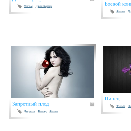
Боевой кон
Фильм
Джон Картер
Фильм
Др
Пипец
Запретный плод
Фильм
Пи
Девушка
Взгляд
Фильм