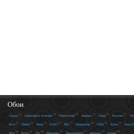
Обои
21
14
20
21
12
17
Сакура
Lamborghini Aventador
Чёрно-белая
Надпись
Танец
Кролики
Ча
12
19
15
21
17
24
16
14
Коса
Tekken
Ноты
K-On!
Mio
Мадагаскар
США
Бутон
Jenya D
28
16
18
21
17
12
40
Фон
Поток
Луг
Животное
Messerschmitt
интерьер
Боевик