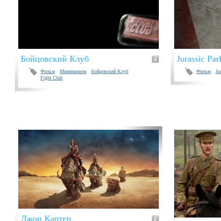
Бойцовский Клуб
Jurassic Par
Фильм
Минимализм
Бойцовский Клуб
Фильм
Ju
Fight Club
Джон Картер