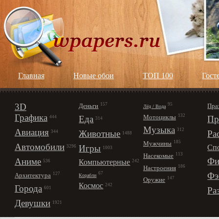
Главная
Новые обои
ТОП 100
Гост
3D
157
95
Деньги
Пра
Лёд / Вода
Графика
132
Мотоциклы
Еда
Пр
444
314
Музыка
312
Авиация
Животные
Ра
344
1488
185
Мужчины
Автомобили
Игры
Сп
3296
1003
113
Насекомые
Фи
Аниме
Компьютерные
242
536
186
Настроения
67
Фэ
127
Архитектура
Корабли
147
Оружие
Космос
242
Города
Ра
601
Девушки
1921