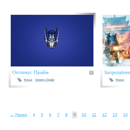
Оптимус Прайм
Запрещённ
Фильм
Оптимус Прайм
Фильм
← Назад
4
5
6
7
8
9
10
11
12
13
14