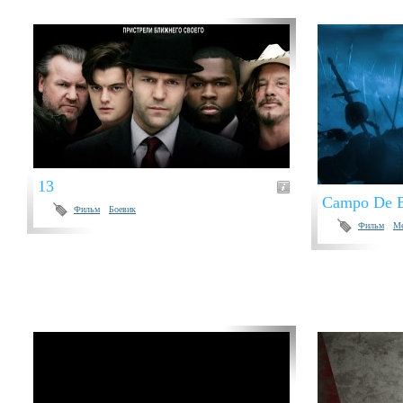
13
Campo De B
Фильм
Боевик
Фильм
М