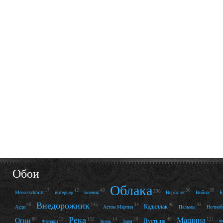
Обои
Облака
17
12
40
36
39
296
Messerschmitt
интерьер
Боевик
Вертолет
Война
Внедорожник
40
145
34
48
43
Кадиллак
Ауди
Астон Мартин
Пальмы
Ночной
Река
Машина
80
13
152
14
20
49
121
Огни
Пустыня
Фонари
Зверь
Змея
Ф