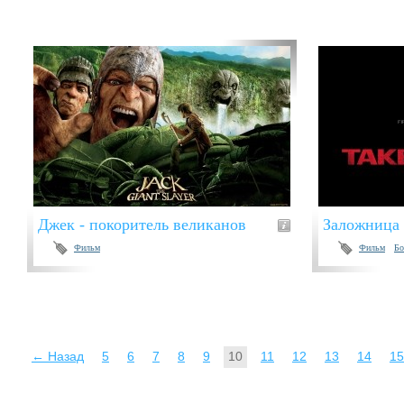
Джек - покоритель великанов
Заложница 
Фильм
Фильм
Бо
← Назад
5
6
7
8
9
10
11
12
13
14
15