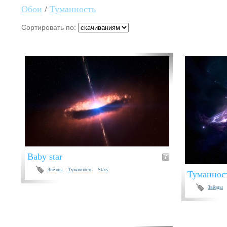
Обои
/
Туманность
Сортировать по:
Baby star
Звёзды
Туманность
Stars
Туманнос
Звёзды