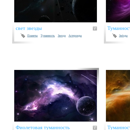
свет звезды
Туманнос
Планеты
Туманность
Звезда
Астероиды
Звёзды
Фиолетовая туманность
Туманнос