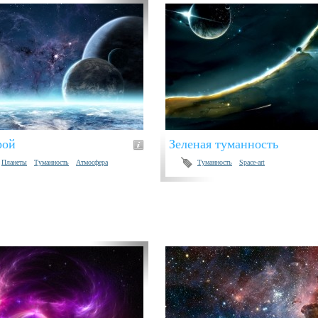
рой
Зеленая туманность
Планеты
Туманность
Атмосфера
Туманность
Space-art