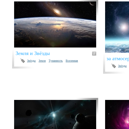
Земля и Звёзды
за атмосе
Звёзды
Земля
Туманность
Вселенная
Звёзды