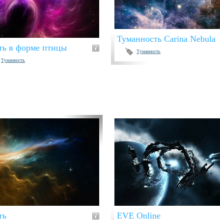
Туманность Carina Nebula
ть в форме птицы
Туманность
Туманность
ть
EVE Online