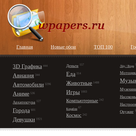
Главная
Новые обои
ТОП 100
Го
3D Графика
157
Деньги
Лёд / Вода
444
Мотоцик
Еда
314
Авиация
344
Музы
Животные
1488
Автомобили
3296
Мужчин
Игры
1003
Аниме
536
Насеком
Компьютерные
242
127
Архитектура
Настрое
67
Корабли
Города
601
Оружие
Космос
242
Девушки
1921