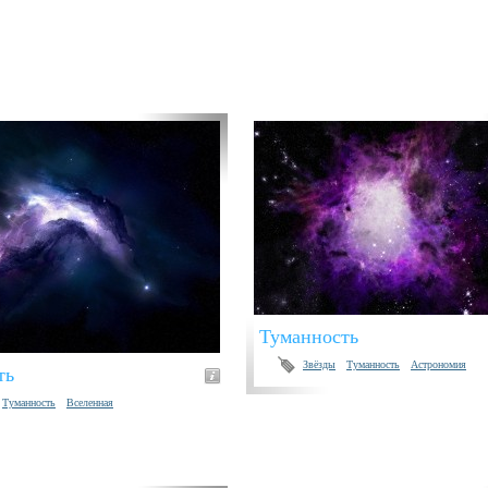
Туманность
Звёзды
Туманность
Астрономия
ть
Туманность
Вселенная