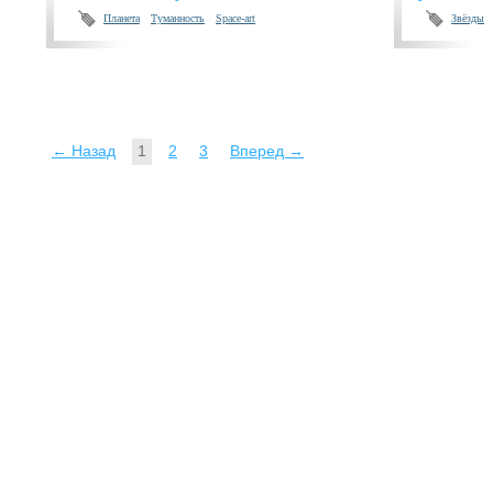
Планета
Туманность
Space-art
Звёзды
← Назад
1
2
3
Вперед →