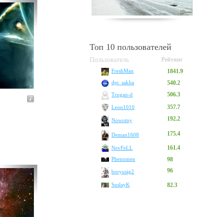
Топ 10 пользователей
Пользователь
Рейтинг
1841.9
FreshMan
540.2
dpt_sakha
506.3
Trugan-d
357.7
Leon1010
192.2
Nowotny
175.4
Deman1608
161.4
NevFeLL
Phenomen
98
96
boryusig2
SuslayK
82.3