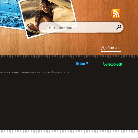
Добавить
Войти ∇
Регистрация
ены картинки, помеченные тегом 'Туманность'