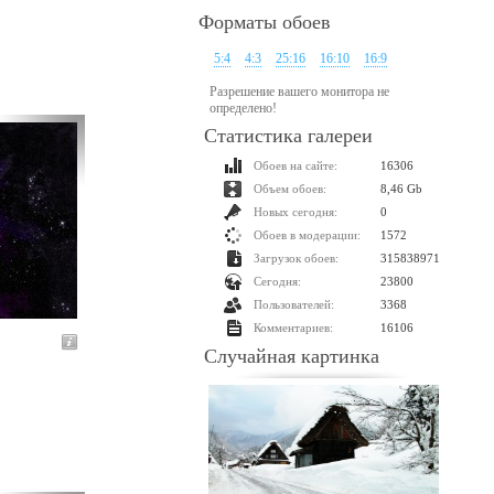
Форматы обоев
5:4
4:3
25:16
16:10
16:9
Разрешение вашего монитора не
определено!
Статистика галереи
Обоев на сайте:
16306
Объем обоев:
8,46 Gb
Новых сегодня:
0
Обоев в модерации:
1572
Загрузок обоев:
315838971
Сегодня:
23800
Пользователей:
3368
Комментариев:
16106
Случайная картинка