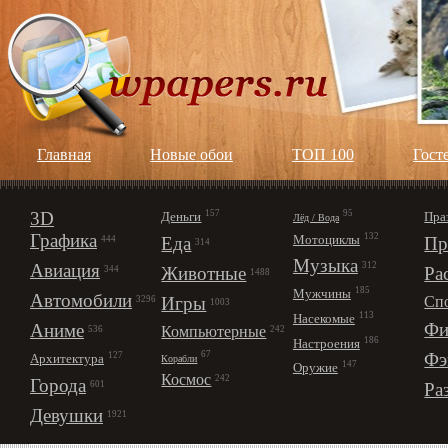
Главная
Новые обои
ТОП 100
Гост
3D
157
95
Деньги
Пра
Лёд / Вода
Графика
132
Мотоциклы
Еда
Пр
444
314
Музыка
312
Авиация
Животные
Ра
344
1488
185
Мужчины
Автомобили
Игры
Сп
3296
1003
113
Насекомые
Фи
Аниме
Компьютерные
242
536
186
Настроения
67
Фэ
127
Архитектура
Корабли
147
Оружие
Космос
242
Города
Ра
601
Девушки
1921