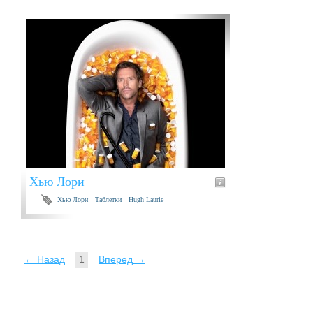
Хью Лори
Хью Лори
Таблетки
Hugh Laurie
← Назад
1
Вперед →