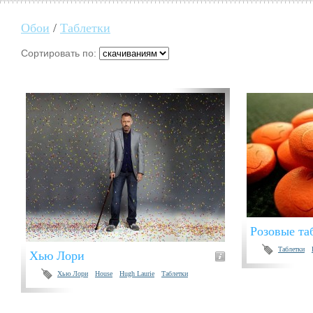
Обои
/
Таблетки
Сортировать по:
Розовые та
Таблетки
Хью Лори
Хью Лори
House
Hugh Laurie
Таблетки