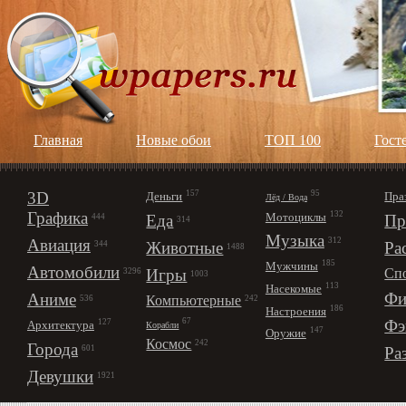
Главная
Новые обои
ТОП 100
Гост
3D
157
95
Деньги
Пра
Лёд / Вода
Графика
132
Мотоциклы
Еда
Пр
444
314
Музыка
312
Авиация
Животные
Ра
344
1488
185
Мужчины
Автомобили
Игры
Сп
3296
1003
113
Насекомые
Фи
Аниме
Компьютерные
242
536
186
Настроения
67
Фэ
127
Архитектура
Корабли
147
Оружие
Космос
242
Города
Ра
601
Девушки
1921