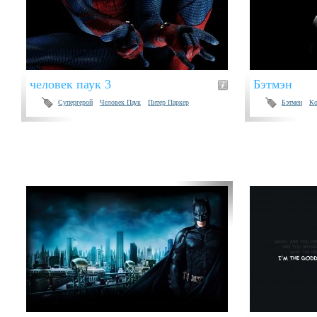
человек паук 3
Бэтмэн
Супергерой
Человек Паук
Питер Паркер
Бэтмен
Ко