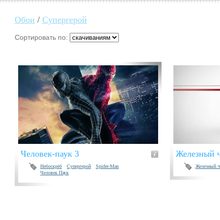
Обои
/
Супергерой
Сортировать по:
Человек-паук 3
Железный 
Небоскрёб
Супергерой
Spider-Man
Железный ч
Человек Паук