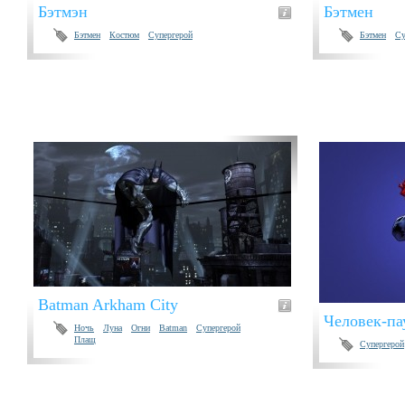
Бэтмэн
Бэтмен
Бэтмен
Костюм
Супергерой
Бэтмен
Су
Batman Arkham City
Человек-па
Ночь
Луна
Огни
Batman
Супергерой
Плащ
Супергерой