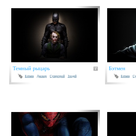
Темный рыцарь
Бэтмен
Бэтмен
Джокер
Супергерой
Злодей
Бэтмен
Су